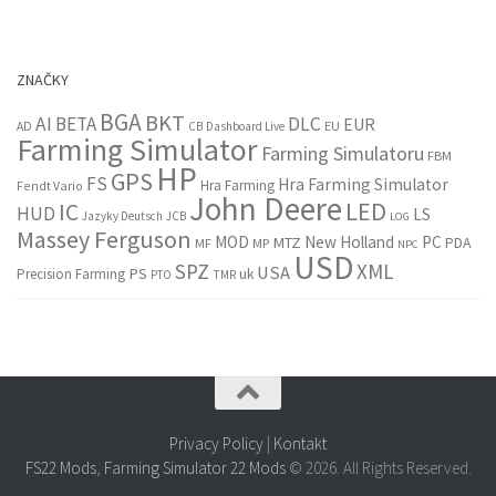
ZNAČKY
BGA
BKT
AI
BETA
DLC
EUR
EU
AD
CB
Dashboard Live
Farming Simulator
Farming Simulatoru
FBM
HP
GPS
FS
Hra Farming Simulator
Hra Farming
Fendt Vario
John Deere
LED
IC
HUD
LS
Jazyky Deutsch
JCB
LOG
Massey Ferguson
MOD
New Holland
PC
MTZ
PDA
MF
MP
NPC
USD
SPZ
XML
USA
PS
Precision Farming
uk
PTO
TMR
Privacy Policy
|
Kontakt
FS22 Mods
,
Farming Simulator 22 Mods
© 2026. All Rights Reserved.