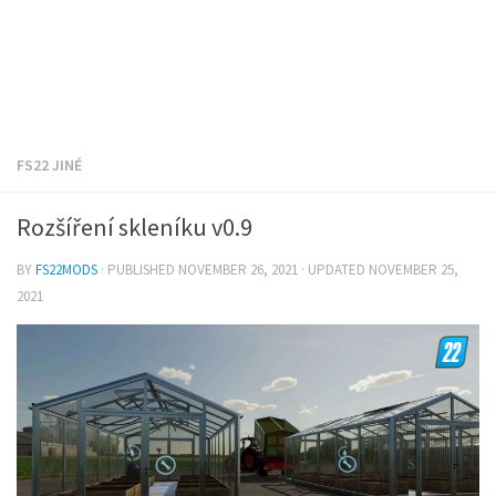
FS22 JINÉ
Rozšíření skleníku v0.9
BY
FS22MODS
· PUBLISHED
NOVEMBER 26, 2021
· UPDATED
NOVEMBER 25,
2021