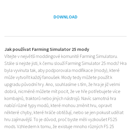
DOWNLOAD
Jak používat Farming Simulator 25 mody
Vítejte v největší moddingové komunitě Farming Simulatoru.
Stále si nejste jisti, k čemu slouží Farming Simulator 25 mods? Hra
byla vyvinuta tak, aby podporovala modifikace (mody), které
může vytvořit každý fanoušek. Mody tedy můžete použít k
upgradu původní hry. Ano, souhlasíme s tím, že hra je již velmi
dobrá, nicméně můžete mít pocit, že ve hře potřebujete více
kombajnů, traktorů nebo jiných nástrojů. Navíc samotná hra
nabízí různé typy modů, které mohou změnit hru, opravit
některé chyby, které hráče obtěžují, nebo se jen pokusit udělat
hru zajímavější. To je důvod, proč byste měli vyzkoušet FS25
mods. Vzhledem k tomu, že existuje mnoho různých FS 25