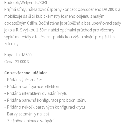
Rudolph/Welger dk280RL
Přijímá štíhlý, nákladově úsporný koncept osvědčeného DK 280 R a
mobilizuje další tři kubické metry ložného objemu s malým
dodatečným úsilím. Boční stěna je průběžná a bez upevňovací sady
jako u R. S výškou 1,50 m nabízí optimální průchod pro všechny
sypké materiály a také velmi praktickou výšku plnění pro pěstitele
zeleniny.
Kapacita: 18500l
Cena: 23 000 $
Co se všechno udělalo:
– Přidán výběr značek
– Přidána konfigurace reflektoru
– Přidáno interaktivní ovládání krytu
– Přidána barevná konfigurace pro boční stěnu
– Přidáno několik barevných konfigurací krytu
– Barvy se změnily na lepší
– Změněna animace sklápění