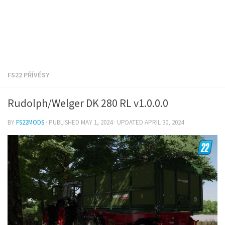
FS22 PŘÍVĚSY
Rudolph/Welger DK 280 RL v1.0.0.0
BY
FS22MODS
· PUBLISHED
MAY 1, 2024
· UPDATED
APRIL 30, 2024