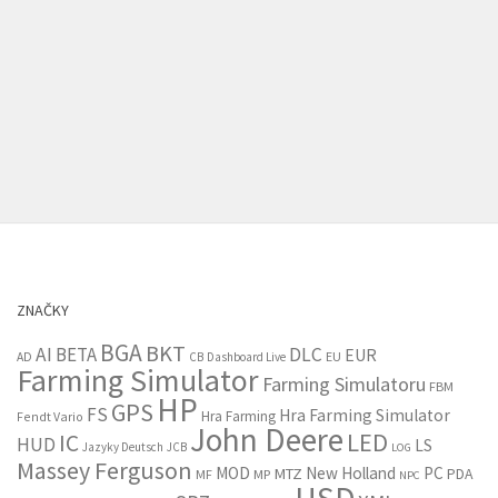
ZNAČKY
BGA
BKT
AI
BETA
DLC
EUR
EU
AD
CB
Dashboard Live
Farming Simulator
Farming Simulatoru
FBM
HP
GPS
FS
Hra Farming Simulator
Hra Farming
Fendt Vario
John Deere
LED
IC
HUD
LS
Jazyky Deutsch
JCB
LOG
Massey Ferguson
MOD
New Holland
PC
MTZ
PDA
MF
MP
NPC