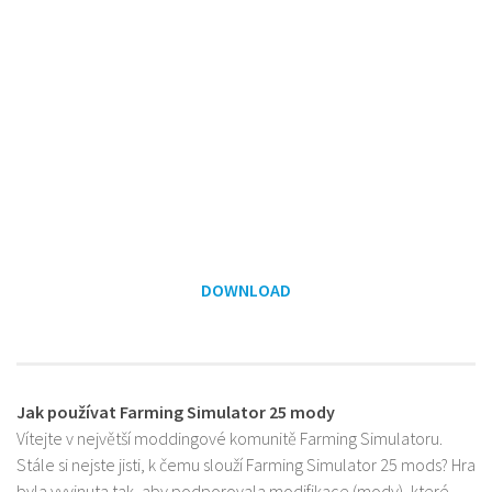
DOWNLOAD
Jak používat Farming Simulator 25 mody
Vítejte v největší moddingové komunitě Farming Simulatoru.
Stále si nejste jisti, k čemu slouží Farming Simulator 25 mods? Hra
byla vyvinuta tak, aby podporovala modifikace (mody), které