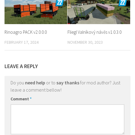
Rinoagro PACK v2.0.0.0
Fliegl Valníkový návěs v1.0.3.0
FEBRUARY 17, 2024
NOVEMBER 30, 2023
LEAVE A REPLY
Do you
need help
or to
say thanks
for mod author? Just
leave a comment bellow!
Comment
*