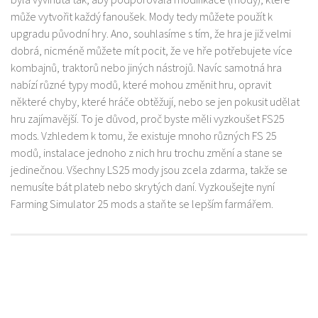
může vytvořit každý fanoušek. Mody tedy můžete použít k
upgradu původní hry. Ano, souhlasíme s tím, že hra je již velmi
dobrá, nicméně můžete mít pocit, že ve hře potřebujete více
kombajnů, traktorů nebo jiných nástrojů. Navíc samotná hra
nabízí různé typy modů, které mohou změnit hru, opravit
některé chyby, které hráče obtěžují, nebo se jen pokusit udělat
hru zajímavější. To je důvod, proč byste měli vyzkoušet FS25
mods. Vzhledem k tomu, že existuje mnoho různých FS 25
modů, instalace jednoho z nich hru trochu změní a stane se
jedinečnou. Všechny LS25 mody jsou zcela zdarma, takže se
nemusíte bát plateb nebo skrytých daní. Vyzkoušejte nyní
Farming Simulator 25 mods a staňte se lepším farmářem.