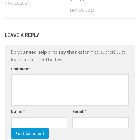
MAY 29, 2024
MAY 10, 2022
LEAVE A REPLY
Do you
need help
or to
say thanks
for mod author? Just
leave a comment bellow!
Comment
*
Name
*
Email
*