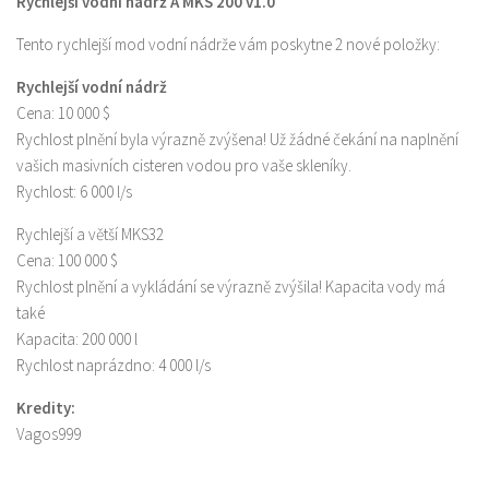
Rychlejší vodní nádrž A MKS 200 v1.0
Tento rychlejší mod vodní nádrže vám poskytne 2 nové položky:
Rychlejší vodní nádrž
Cena: 10 000 $
Rychlost plnění byla výrazně zvýšena! Už žádné čekání na naplnění
vašich masivních cisteren vodou pro vaše skleníky.
Rychlost: 6 000 l/s
Rychlejší a větší MKS32
Cena: 100 000 $
Rychlost plnění a vykládání se výrazně zvýšila! Kapacita vody má
také
Kapacita: 200 000 l
Rychlost naprázdno: 4 000 l/s
Kredity:
Vagos999