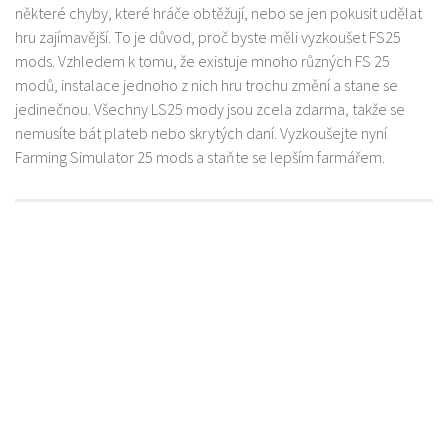
některé chyby, které hráče obtěžují, nebo se jen pokusit udělat
hru zajímavější. To je důvod, proč byste měli vyzkoušet FS25
mods. Vzhledem k tomu, že existuje mnoho různých FS 25
modů, instalace jednoho z nich hru trochu změní a stane se
jedinečnou. Všechny LS25 mody jsou zcela zdarma, takže se
nemusíte bát plateb nebo skrytých daní. Vyzkoušejte nyní
Farming Simulator 25 mods a staňte se lepším farmářem.