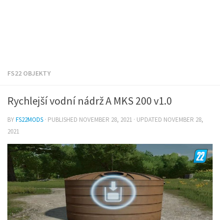
FS22 OBJEKTY
Rychlejší vodní nádrž A MKS 200 v1.0
BY
FS22MODS
· PUBLISHED
NOVEMBER 28, 2021
· UPDATED
NOVEMBER 28,
2021