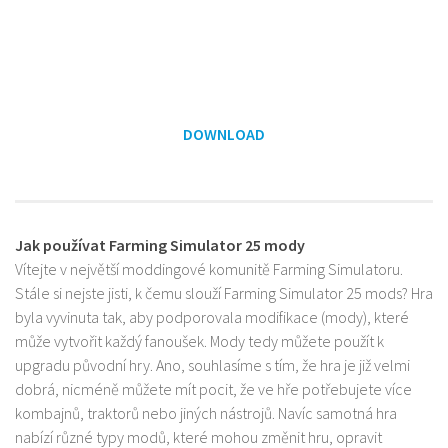
DOWNLOAD
Jak používat Farming Simulator 25 mody
Vítejte v největší moddingové komunitě Farming Simulatoru.
Stále si nejste jisti, k čemu slouží Farming Simulator 25 mods? Hra
byla vyvinuta tak, aby podporovala modifikace (mody), které
může vytvořit každý fanoušek. Mody tedy můžete použít k
upgradu původní hry. Ano, souhlasíme s tím, že hra je již velmi
dobrá, nicméně můžete mít pocit, že ve hře potřebujete více
kombajnů, traktorů nebo jiných nástrojů. Navíc samotná hra
nabízí různé typy modů, které mohou změnit hru, opravit