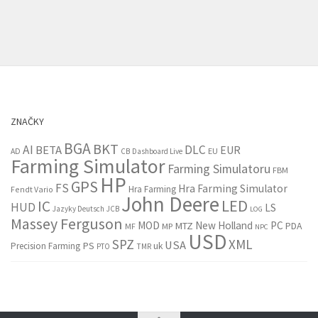
ZNAČKY
BGA
BKT
AI
DLC
BETA
EUR
EU
AD
CB
Dashboard Live
Farming Simulator
Farming Simulatoru
FBM
HP
GPS
FS
Hra Farming Simulator
Hra Farming
Fendt Vario
John Deere
LED
IC
HUD
LS
Jazyky Deutsch
JCB
LOG
Massey Ferguson
MOD
New Holland
PC
MTZ
PDA
MF
MP
NPC
USD
SPZ
XML
USA
PS
Precision Farming
uk
PTO
TMR