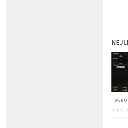
NEJL
Hawe UL
OCTOBER 