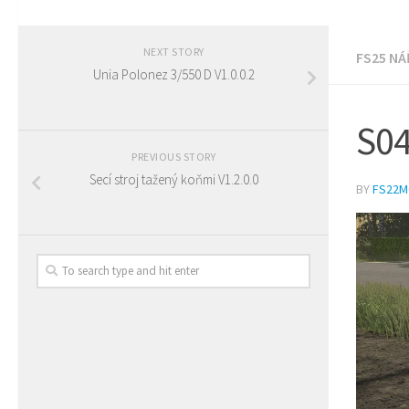
NEXT STORY
FS25 NÁ
Unia Polonez 3/550 D V1.0.0.2
S04
PREVIOUS STORY
Secí stroj tažený koňmi V1.2.0.0
BY
FS22