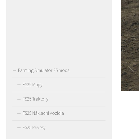
Farming Simulator 25 mods
FS25 Mapy
FS25 Traktory
FS25 Nákladní vozidla
FS25 Přívěsy