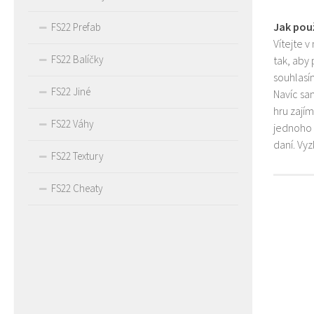
Jak pou
FS22 Prefab
Vítejte v
FS22 Balíčky
tak, aby
souhlasím
FS22 Jiné
Navíc sa
hru zají
FS22 Váhy
jednoho 
daní. Vy
FS22 Textury
FS22 Cheaty