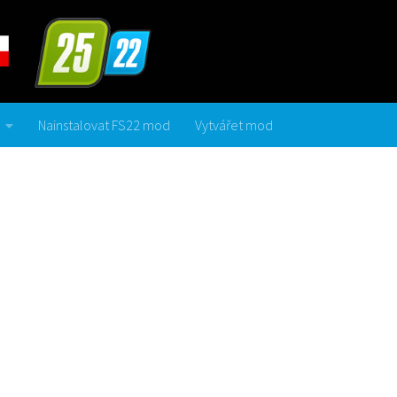
Nainstalovat FS22 mod
Vytvářet mod