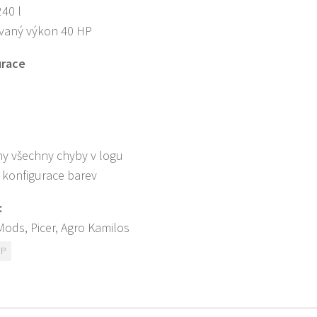
40 l
vaný výkon 40 HP
urace
y všechny chyby v logu
 konfigurace barev
:
Mods, Picer, Agro Kamilos
HP