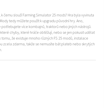
i, k čemu slouží Farming Simulator 25 mods? Hra byla vyvinuta
 Mody tedy můžete použít k upgradu původní hry. Ano,
ře potřebujete více kombajnů, traktorů nebo jiných nástrojů.
teré chyby, které hráče obtěžují, nebo se jen pokusit udělat
k tomu, že existuje mnoho různých FS 25 modů, instalace
ou zcela zdarma, takže se nemusíte bát plateb nebo skrytých
m.