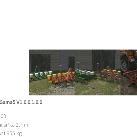
Gama5 V1.0.0.1.0.0
500
í šířka 2,7 m
st 955 kg