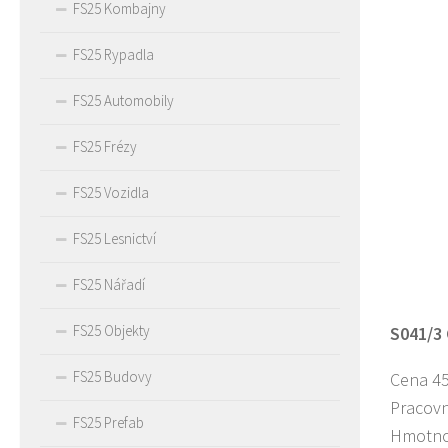
FS25 Kombajny
FS25 Rypadla
FS25 Automobily
FS25 Frézy
FS25 Vozidla
FS25 Lesnictví
FS25 Nářadí
FS25 Objekty
S041/3 
FS25 Budovy
Cena 4
Pracovn
FS25 Prefab
Hmotno