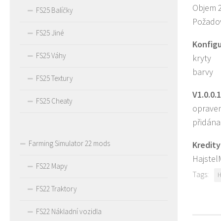
Objem 2
FS25 Balíčky
Požado
FS25 Jiné
Konfig
FS25 Váhy
kryty
barvy
FS25 Textury
V1.0.0.1
FS25 Cheaty
opraven
přidána
Farming Simulator 22 mods
Kredity
Hajstel
FS22 Mapy
Tags:
FS22 Traktory
FS22 Nákladní vozidla