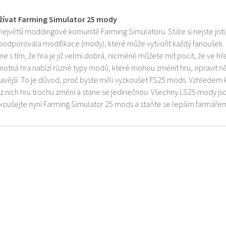
žívat Farming Simulator 25 mody
 největší moddingové komunitě Farming Simulatoru. Stále si nejste jist
 podporovala modifikace (mody), které může vytvořit každý fanoušek.
e s tím, že hra je již velmi dobrá, nicméně můžete mít pocit, že ve h
motná hra nabízí různé typy modů, které mohou změnit hru, opravit něk
mavější. To je důvod, proč byste měli vyzkoušet FS25 mods. Vzhledem 
z nich hru trochu změní a stane se jedinečnou. Všechny LS25 mody js
zkoušejte nyní Farming Simulator 25 mods a staňte se lepším farmáře