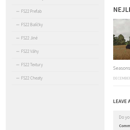
NEJL
FS22 Prefab
FS22 Balíčky
FS22 Jiné
FS22 Váhy
FS22 Textury
Seasons l
FS22 Cheaty
DECEMBER
LEAVE 
Do y
Comm