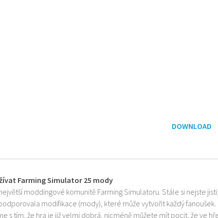
DOWNLOAD
žívat Farming Simulator 25 mody
 největší moddingové komunitě Farming Simulatoru. Stále si nejste jist
 podporovala modifikace (mody), které může vytvořit každý fanoušek.
e s tím, že hra je již velmi dobrá, nicméně můžete mít pocit, že ve h