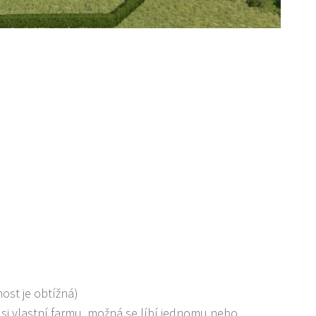
ost je obtížná)
m si vlastní farmu, možná se líbí jednomu nebo