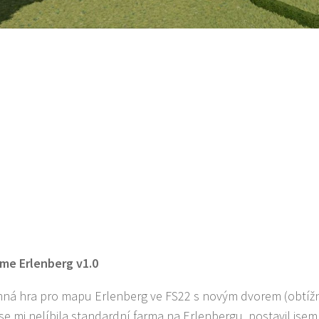
me Erlenberg v1.0
ná hra pro mapu Erlenberg ve FS22 s novým dvorem (obtížn
 se mi nelíbila standardní farma na Erlenbergu, postavil jse