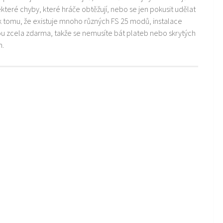
teré chyby, které hráče obtěžují, nebo se jen pokusit udělat
k tomu, že existuje mnoho různých FS 25 modů, instalace
ou zcela zdarma, takže se nemusíte bát plateb nebo skrytých
m.