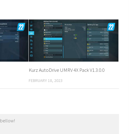
Kurz AutoDrive UMRV 4X Pack V1.3.0.0
FEBRUARY 18, 2023
 bellow!