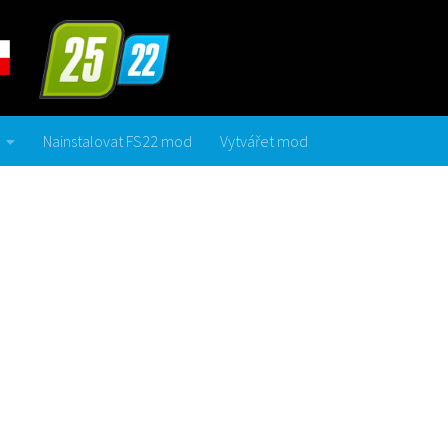
Nainstalovat FS22 mod
Vytvářet mod