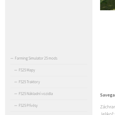
Farming Simulator 25 mods
FS25 Mapy
FS25 Traktory
FS25 Nákladní vozidla
Savega
FS25 Přívěsy
Záchran
Jelikož