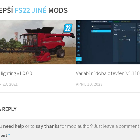
EPŠÍ
FS22 JINÉ
MODS
ighting v1.0.0.0
Variabilní doba otevření v1.110
 23, 2021
APRIL 10, 2023
A REPLY
ou
need help
or to
say thanks
for mod author? Just leave a comment
ent
*