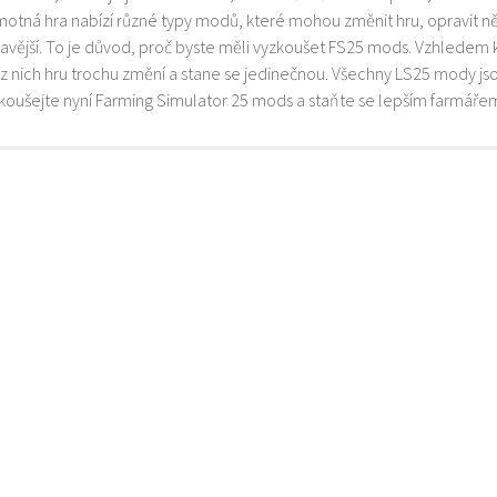
motná hra nabízí různé typy modů, které mohou změnit hru, opravit něk
mavější. To je důvod, proč byste měli vyzkoušet FS25 mods. Vzhledem 
z nich hru trochu změní a stane se jedinečnou. Všechny LS25 mody js
zkoušejte nyní Farming Simulator 25 mods a staňte se lepším farmáře