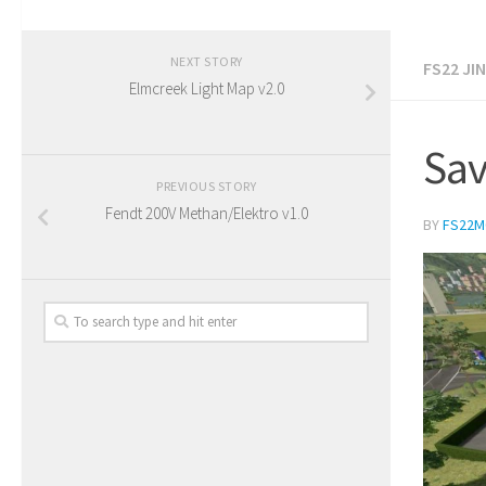
NEXT STORY
FS22 JI
Elmcreek Light Map v2.0
Sav
PREVIOUS STORY
Fendt 200V Methan/Elektro v1.0
BY
FS22