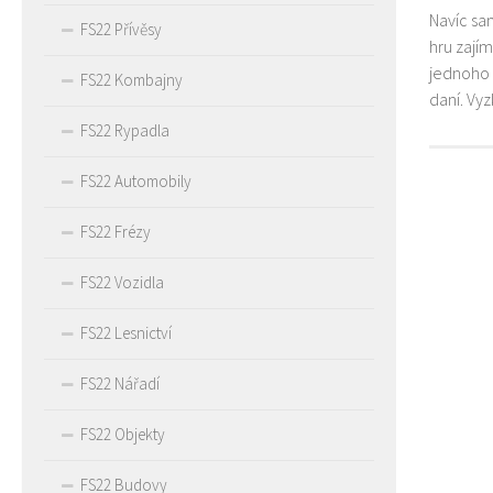
Navíc sa
FS22 Přívěsy
hru zají
jednoho 
FS22 Kombajny
daní. Vy
FS22 Rypadla
FS22 Automobily
FS22 Frézy
FS22 Vozidla
FS22 Lesnictví
FS22 Nářadí
FS22 Objekty
FS22 Budovy