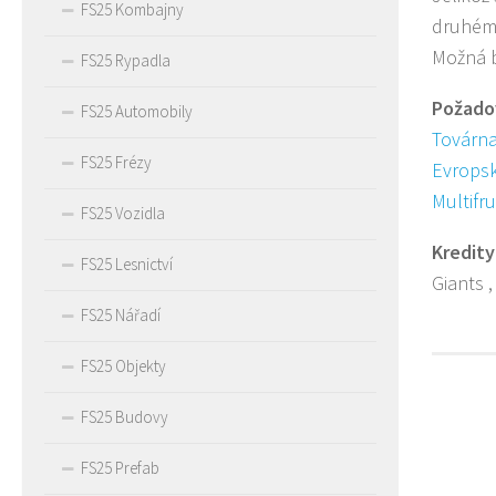
FS25 Kombajny
druhém
Možná b
FS25 Rypadla
Požado
FS25 Automobily
Továrna
FS25 Frézy
Evropsk
Multifru
FS25 Vozidla
Kredity
FS25 Lesnictví
Giants 
FS25 Nářadí
FS25 Objekty
FS25 Budovy
FS25 Prefab