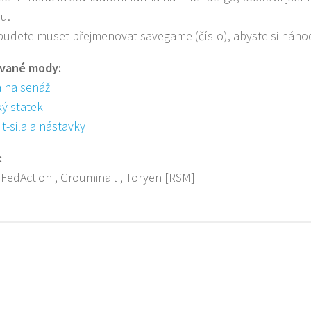
u.
udete muset přejmenovat savegame (číslo), abyste si náhodo
vané mody:
 na senáž
ý statek
it-sila a nástavky
:
, FedAction , Grouminait , Toryen [RSM]