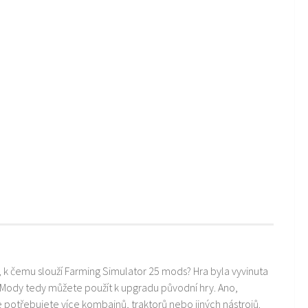
i, k čemu slouží Farming Simulator 25 mods? Hra byla vyvinuta
 Mody tedy můžete použít k upgradu původní hry. Ano,
ře potřebujete více kombajnů, traktorů nebo jiných nástrojů.