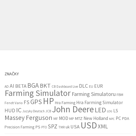
ZNAČKY
BGA
BKT
AI
DLC
BETA
EUR
EU
AD
CB
Dashboard Live
Farming Simulator
Farming Simulatoru
FBM
HP
GPS
FS
Hra Farming Simulator
Hra Farming
Fendt Vario
John Deere
LED
IC
HUD
LS
Jazyky Deutsch
JCB
LOG
Massey Ferguson
MOD
New Holland
PC
MTZ
PDA
MF
MP
NPC
USD
SPZ
XML
USA
PS
Precision Farming
uk
PTO
TMR