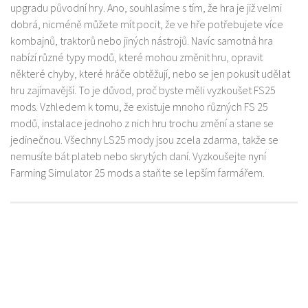
upgradu původní hry. Ano, souhlasíme s tím, že hra je již velmi
dobrá, nicméně můžete mít pocit, že ve hře potřebujete více
kombajnů, traktorů nebo jiných nástrojů. Navíc samotná hra
nabízí různé typy modů, které mohou změnit hru, opravit
některé chyby, které hráče obtěžují, nebo se jen pokusit udělat
hru zajímavější. To je důvod, proč byste měli vyzkoušet FS25
mods. Vzhledem k tomu, že existuje mnoho různých FS 25
modů, instalace jednoho z nich hru trochu změní a stane se
jedinečnou. Všechny LS25 mody jsou zcela zdarma, takže se
nemusíte bát plateb nebo skrytých daní. Vyzkoušejte nyní
Farming Simulator 25 mods a staňte se lepším farmářem.