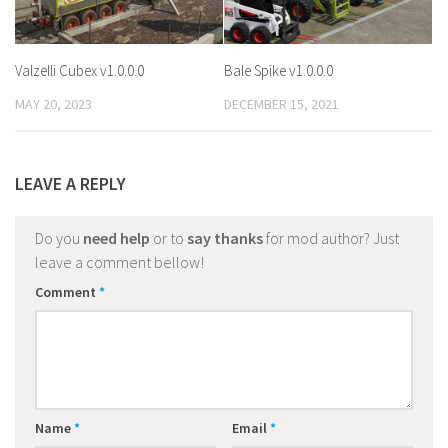
Valzelli Cubex v1.0.0.0
Bale Spike v1.0.0.0
MAY 20, 2023
DECEMBER 15, 2021
LEAVE A REPLY
Do you
need help
or to
say thanks
for mod author? Just
leave a comment bellow!
Comment
*
Name
*
Email
*