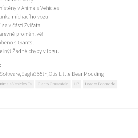
ístěny v Animals Vehicles
linka míchacího vozu
 se v části Zvířata
barevně proměnlivé!
obeno s Giants!
lný! Žádné chyby v logu!
:
Software,Eagle355th,Otis Little Bear Modding
nimals Vehicles Ta
Giants Omyvateln
HP
Leader Ecomode