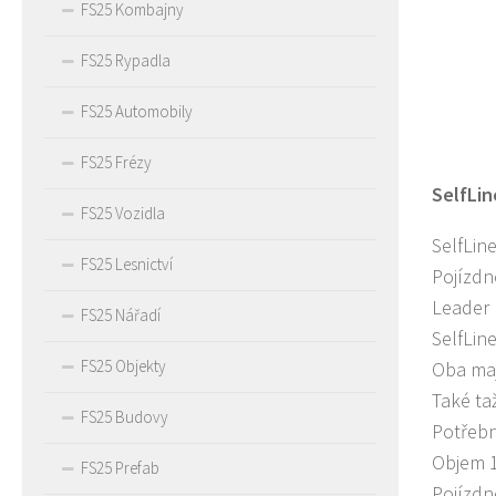
FS25 Kombajny
FS25 Rypadla
FS25 Automobily
FS25 Frézy
SelfLin
FS25 Vozidla
SelfLin
FS25 Lesnictví
Pojízdn
Leader 
FS25 Nářadí
SelfLin
FS25 Objekty
Oba maj
Také ta
FS25 Budovy
Potřebn
Objem 1
FS25 Prefab
Pojízdn