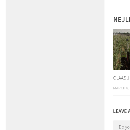
NEJL
CLAAS Ja
MARCH 8,
LEAVE 
Do y