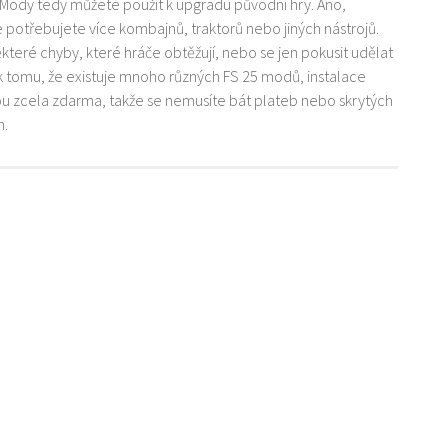
 Mody tedy můžete použít k upgradu původní hry. Ano,
ře potřebujete více kombajnů, traktorů nebo jiných nástrojů.
teré chyby, které hráče obtěžují, nebo se jen pokusit udělat
k tomu, že existuje mnoho různých FS 25 modů, instalace
ou zcela zdarma, takže se nemusíte bát plateb nebo skrytých
m.