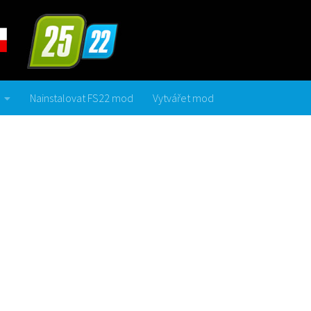
Nainstalovat FS22 mod
Vytvářet mod