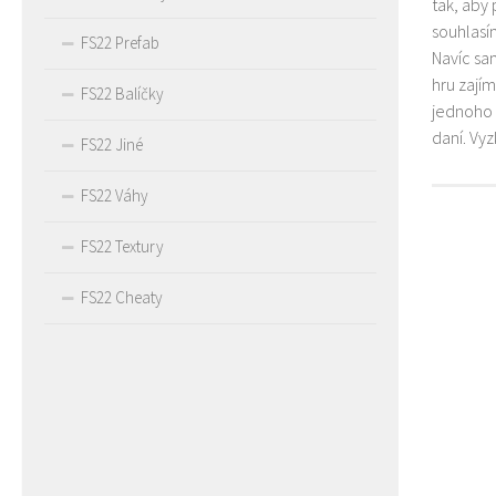
tak, aby
souhlasím
FS22 Prefab
Navíc sa
hru zají
FS22 Balíčky
jednoho 
daní. Vy
FS22 Jiné
FS22 Váhy
FS22 Textury
FS22 Cheaty