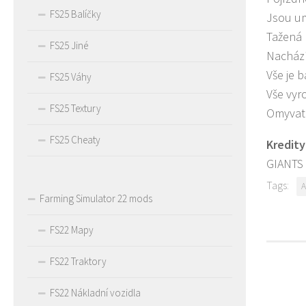
FS25 Balíčky
Jsou um
Tažená 
FS25 Jiné
Nachází
Vše je 
FS25 Váhy
Vše vyr
FS25 Textury
Omyvate
FS25 Cheaty
Kredity
GIANTS 
Tags:
A
Farming Simulator 22 mods
FS22 Mapy
FS22 Traktory
FS22 Nákladní vozidla