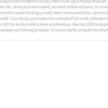
 podporovala modifikace (mody), které může vytvořit každý fanoušek.
e s tím, že hra je již velmi dobrá, nicméně můžete mít pocit, že ve h
motná hra nabízí různé typy modů, které mohou změnit hru, opravit něk
mavější. To je důvod, proč byste měli vyzkoušet FS25 mods. Vzhledem 
z nich hru trochu změní a stane se jedinečnou. Všechny LS25 mody js
zkoušejte nyní Farming Simulator 25 mods a staňte se lepším farmáře