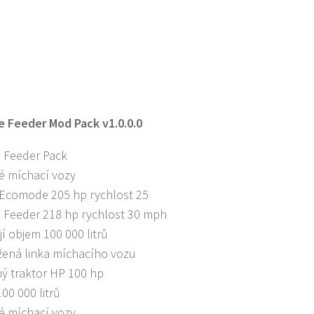
e Feeder Mod Pack v1.0.0.0
e Feeder Pack
é míchací vozy
Ecomode 205 hp rychlost 25
e Feeder 218 hp rychlost 30 mph
í objem 100 000 litrů
žená linka míchacího vozu
ý traktor HP 100 hp
00 000 litrů
é míchací vozy