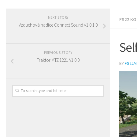
NEXT STORY
FS22 K
Vzduchová hadice Connect Sound v1.0.1.0
Sel
PREVIOUS STORY
Traktor MTZ 1221 V1.0.0
BY
FS22