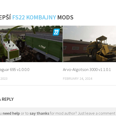
EPŠÍ
FS22 KOMBAJNY
MODS
guar 695 v1.0.0.0
Arvo-Algotson 3000 v1.1.0.1
 2023
FEBRUARY 24, 2024
A REPLY
ou
need help
or to
say thanks
for mod author? Just leave a comment