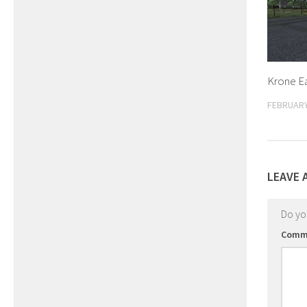
Krone Ea
FEBRUARY
LEAVE 
Do y
Comm