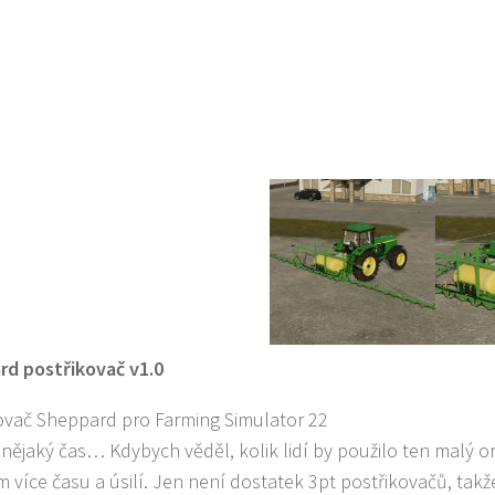
d postřikovač v1.0
ovač Sheppard pro Farming Simulator 22
o nějaký čas… Kdybych věděl, kolik lidí by použilo ten malý
více času a úsilí. Jen není dostatek 3pt postřikovačů, takž