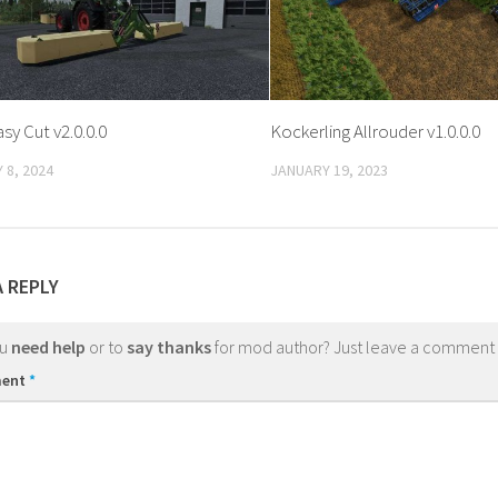
sy Cut v2.0.0.0
Kockerling Allrouder v1.0.0.0
 8, 2024
JANUARY 19, 2023
A REPLY
ou
need help
or to
say thanks
for mod author? Just leave a comment
ent
*