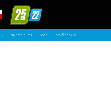
Nainstalovat FS22 mod
Vytvářet mod