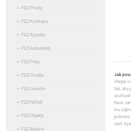
FS22 Přívěsy
FS22 Kombajny
FS22 Rypadla
FS22 Automobily
FS22 Frézy
Jak pou
FS22 Vozidla
Vítejte v
tak, aby
FS22 Lesnictví
souhlasím
FS22 Nářadí
Navíc sa
hru zají
FS22 Objekty
jednoho 
daní. Vy
FS22 Budovy