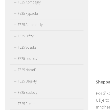
FS25 Kombajny
FS25 Rypadla
FS25 Automobily
FS25 Frézy
FS25 Vozidla
FS25 Lesnictví
FS25 Nářadí
FS25 Objekty
Sheppar
FS25 Budovy
Postřik
Už je t
FS25 Prefab
mnohem 