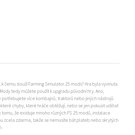
i, k čemu slouží Farming Simulator 25 mods? Hra byla vyvinuta
 Mody tedy můžete použít k upgradu původní hry. Ano,
ře potřebujete více kombajnů, traktorů nebo jiných nástrojů.
teré chyby, které hráče obtěžují, nebo se jen pokusit udělat
k tomu, že existuje mnoho různých FS 25 modů, instalace
ou zcela zdarma, takže se nemusíte bát plateb nebo skrytých
m.