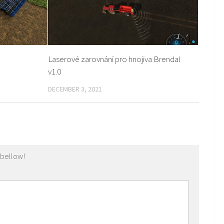
Laserové zarovnání pro hnojiva Brendal
v1.0
DECEMBER 3, 2021
 bellow!