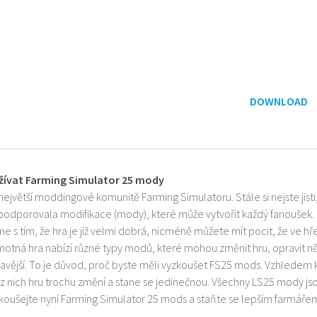
DOWNLOAD
žívat Farming Simulator 25 mody
 největší moddingové komunitě Farming Simulatoru. Stále si nejste jist
 podporovala modifikace (mody), které může vytvořit každý fanoušek.
e s tím, že hra je již velmi dobrá, nicméně můžete mít pocit, že ve h
motná hra nabízí různé typy modů, které mohou změnit hru, opravit něk
mavější. To je důvod, proč byste měli vyzkoušet FS25 mods. Vzhledem 
z nich hru trochu změní a stane se jedinečnou. Všechny LS25 mody js
zkoušejte nyní Farming Simulator 25 mods a staňte se lepším farmáře