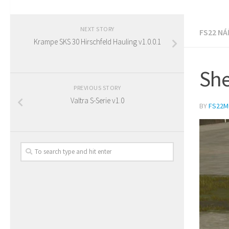
NEXT STORY
FS22 NÁ
Krampe SKS 30 Hirschfeld Hauling v1.0.0.1
She
PREVIOUS STORY
Valtra S-Serie v1.0
BY
FS22