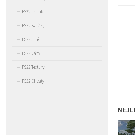
FS22 Prefab
FS22 Balíčky
FS22 Jiné
FS22 Váhy
FS22 Textury
FS22 Cheaty
NEJL