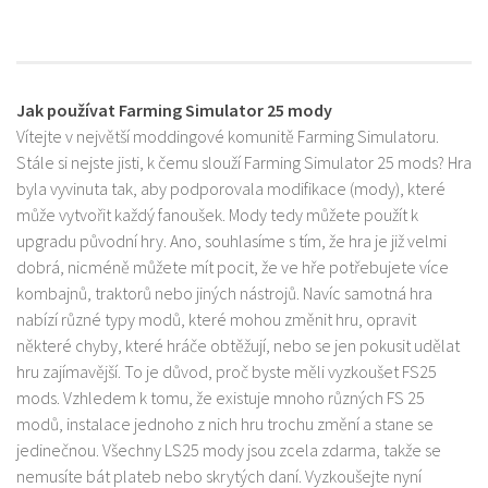
Jak používat Farming Simulator 25 mody
Vítejte v největší moddingové komunitě Farming Simulatoru.
Stále si nejste jisti, k čemu slouží Farming Simulator 25 mods? Hra
byla vyvinuta tak, aby podporovala modifikace (mody), které
může vytvořit každý fanoušek. Mody tedy můžete použít k
upgradu původní hry. Ano, souhlasíme s tím, že hra je již velmi
dobrá, nicméně můžete mít pocit, že ve hře potřebujete více
kombajnů, traktorů nebo jiných nástrojů. Navíc samotná hra
nabízí různé typy modů, které mohou změnit hru, opravit
některé chyby, které hráče obtěžují, nebo se jen pokusit udělat
hru zajímavější. To je důvod, proč byste měli vyzkoušet FS25
mods. Vzhledem k tomu, že existuje mnoho různých FS 25
modů, instalace jednoho z nich hru trochu změní a stane se
jedinečnou. Všechny LS25 mody jsou zcela zdarma, takže se
nemusíte bát plateb nebo skrytých daní. Vyzkoušejte nyní