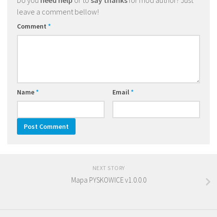
Do you
need help
or to
say thanks
for mod author? Just
leave a comment bellow!
Comment
*
Name
*
Email
*
NEXT STORY
Mapa PYSKOWICE v1.0.0.0