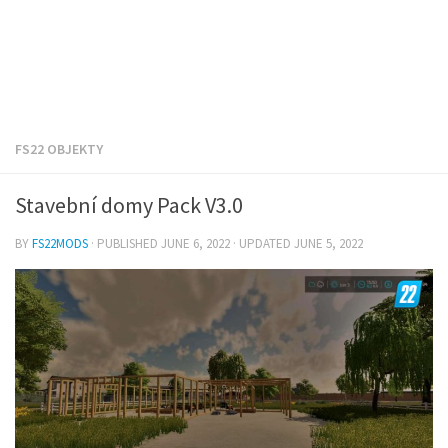
FS22 OBJEKTY
Stavební domy Pack V3.0
BY
FS22MODS
· PUBLISHED
JUNE 6, 2022
· UPDATED
JUNE 5, 2022