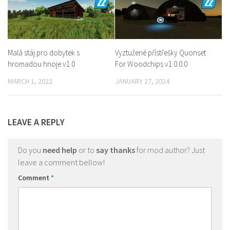
Malá stáj pro dobytek s
Vyztužené přístřešky Quonset
hromadou hnoje v1.0
For Woodchips v1.0.0.0
MARCH 1, 2022
JANUARY 27, 2024
LEAVE A REPLY
Do you
need help
or to
say thanks
for mod author? Just
leave a comment bellow!
Comment
*