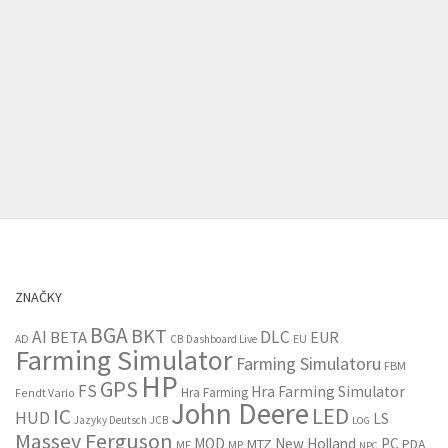
ZNAČKY
BGA
BKT
AI
DLC
BETA
EUR
EU
AD
CB
Dashboard Live
Farming Simulator
Farming Simulatoru
FBM
HP
GPS
FS
Hra Farming Simulator
Hra Farming
Fendt Vario
John Deere
LED
IC
HUD
LS
Jazyky Deutsch
JCB
LOG
Massey Ferguson
MOD
New Holland
PC
MTZ
PDA
MF
MP
NPC