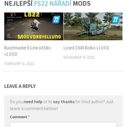
NEJLEPŠÍ
FS22 NÁŘADÍ
MODS
Buschmaster E-Line od Eiks
Lizard Z-643 Bolko v1.0.0.0
v1.0.0.0
NOVEMBER 9, 2022
FEBRUARY 8, 2022
LEAVE A REPLY
Do you
need help
or to
say thanks
for mod author? Just
leave a comment bellow!
Comment
*