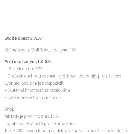
Stoll Robust S v1.0
Známá lopata Stoll Robust od týmu FSM!
Protokol změn v1.0.0.0:
– Převedeno na LS22
– Obrázek obchodu se změnil (ještě není dokonalý, protože není
vypnuto. Šablona je k dispozici!)
– Skutečná hmotnost nainstalována
– Kategorie obchodu změněna
Ahoj,
tak tady je první mod pro LS22.
Lopata Stoll Robust S pro čelní nakladač.
Tuto 3200 litrovou lopatu najdete pod nářadím pro čelní nakladač a