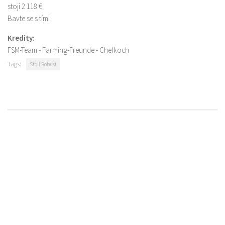
stojí 2 118 €
Bavte se s tím!
Kredity:
FSM-Team - Farming-Freunde - Chefkoch
Tags:
Stoll Robust