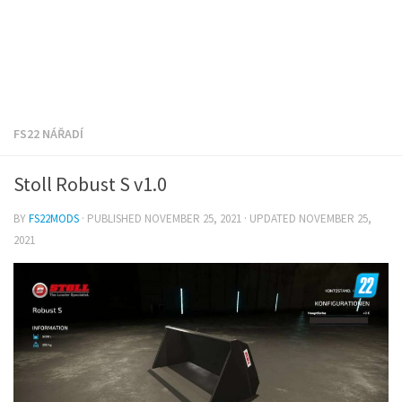
FS22 NÁŘADÍ
Stoll Robust S v1.0
BY
FS22MODS
· PUBLISHED
NOVEMBER 25, 2021
· UPDATED
NOVEMBER 25,
2021