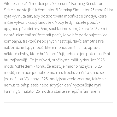
Vítejte v největší moddingové komunitě Farming Simulatoru.
Stále si nejste jisti, k čemu slouží Farming Simulator 25 mods? Hra
byla vyvinuta tak, aby podporovala modifikace (mody), které
může vytvořit každý fanoušek. Mody tedy můžete použít k
upgradu původní hry. Ano, souhlasíme s tím, že hra je již velmi
dobrá, nicméně můžete mít pocit, že ve hře potřebujete více
kombajnů, traktorů nebo jiných nástrojů. Navíc samotná hra
nabízí různé typy modů, které mohou změnit hru, opravit
některé chyby, které hráče obtěžují, nebo se jen pokusit udělat
hru zajímavější. To je důvod, proč byste měli vyzkoušet FS25
mods. Vzhledem k tomu, že existuje mnoho různých FS 25
modů, instalace jednoho z nich hru trochu změní a stane se
jedinečnou. Všechny LS25 mody jsou zcela zdarma, takže se
nemusíte bát plateb nebo skrytých daní. Vyzkoušejte nyní
Farming Simulator 25 mods a staňte se lepším farmářem.