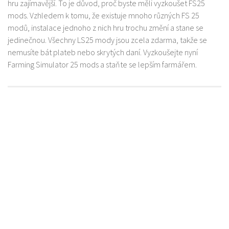
hru zajímavější. To je důvod, proč byste měli vyzkoušet FS25
mods. Vzhledem k tomu, že existuje mnoho různých FS 25
modů, instalace jednoho z nich hru trochu změní a stane se
jedinečnou. Všechny LS25 mody jsou zcela zdarma, takže se
nemusíte bát plateb nebo skrytých daní. Vyzkoušejte nyní
Farming Simulator 25 mods a staňte se lepším farmářem.