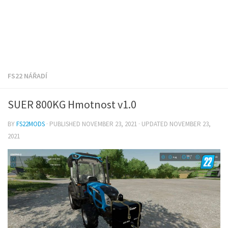
FS22 NÁŘADÍ
SUER 800KG Hmotnost v1.0
BY
FS22MODS
· PUBLISHED
NOVEMBER 23, 2021
· UPDATED
NOVEMBER 23,
2021