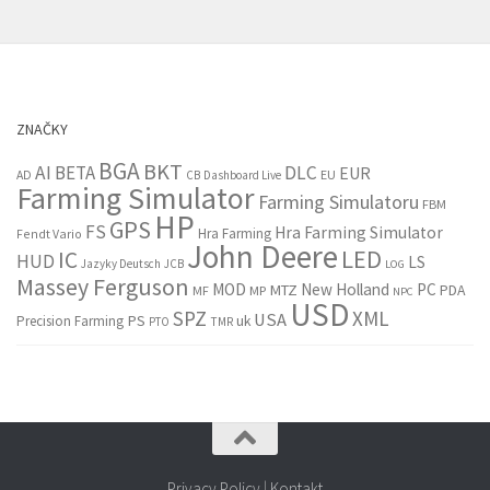
ZNAČKY
BGA
BKT
AI
BETA
DLC
EUR
EU
AD
CB
Dashboard Live
Farming Simulator
Farming Simulatoru
FBM
HP
GPS
FS
Hra Farming Simulator
Hra Farming
Fendt Vario
John Deere
LED
IC
HUD
LS
Jazyky Deutsch
JCB
LOG
Massey Ferguson
MOD
New Holland
PC
MTZ
PDA
MF
MP
NPC
USD
SPZ
XML
USA
PS
Precision Farming
uk
PTO
TMR
Privacy Policy
|
Kontakt