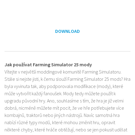
DOWNLOAD
Jak používat Farming Simulator 25 mody
Vítejte v největší moddingové komunitě Farming Simulatoru.
Stále si nejste jisti, k čemu slouží Farming Simulator 25 mods? Hra
byla vyvinuta tak, aby podporovala modifikace (mody), které
může vytvořit každý fanoušek. Mody tedy můžete použít k
upgradu původní hry. Ano, souhlasíme s tím, že hra je již velmi
dobrá, nicméně můžete mít pocit, že ve hře potřebujete více
kombajnů, traktorů nebo jiných nástrojů. Navíc samotná hra
nabízí různé typy modů, které mohou změnit hru, opravit
některé chyby, které hráče obtěžují, nebo se jen pokusit udělat