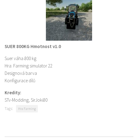
SUER 800KG Hmotnost v1.0
Suer váha 800 kg
Hra: Farming simulator 22
Designová barva
Konfigurace dílů
Kredity:
STv-Modding, SirJoki80
Tags:
Hra Farming