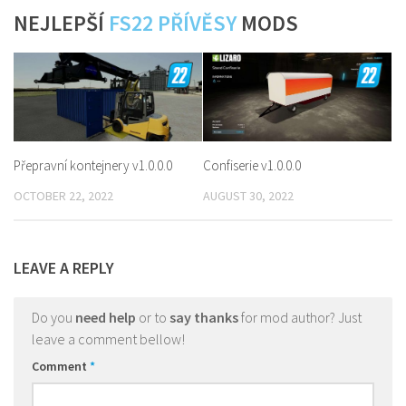
NEJLEPŠÍ
FS22 PŘÍVĚSY
MODS
Přepravní kontejnery v1.0.0.0
Confiserie v1.0.0.0
OCTOBER 22, 2022
AUGUST 30, 2022
LEAVE A REPLY
Do you
need help
or to
say thanks
for mod author? Just
leave a comment bellow!
Comment
*