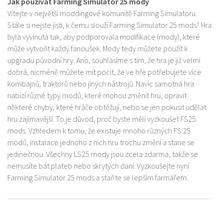
Jak používat Farming Simulator 25 mody
Vítejte v největší moddingové komunitě Farming Simulatoru.
Stále si nejste jisti, k čemu slouží Farming Simulator 25 mods? Hra
byla vyvinuta tak, aby podporovala modifikace (mody), které
může vytvořit každý fanoušek. Mody tedy můžete použít k
upgradu původní hry. Ano, souhlasíme s tím, že hra je již velmi
dobrá, nicméně můžete mít pocit, že ve hře potřebujete více
kombajnů, traktorů nebo jiných nástrojů. Navíc samotná hra
nabízí různé typy modů, které mohou změnit hru, opravit
některé chyby, které hráče obtěžují, nebo se jen pokusit udělat
hru zajímavější. To je důvod, proč byste měli vyzkoušet FS25
mods. Vzhledem k tomu, že existuje mnoho různých FS 25
modů, instalace jednoho z nich hru trochu změní a stane se
jedinečnou. Všechny LS25 mody jsou zcela zdarma, takže se
nemusíte bát plateb nebo skrytých daní. Vyzkoušejte nyní
Farming Simulator 25 mods a staňte se lepším farmářem.