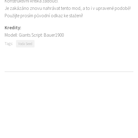
Konstruktivní kritika žádoucí.
Je zakázáno znovu nahrávat tento mod, a to i v upravené podobě!
Použijte prosím původní odkaz ke stažení!
Kredity:
Modell: Giants Script: Bauer1900
Tags:
Voda Seed