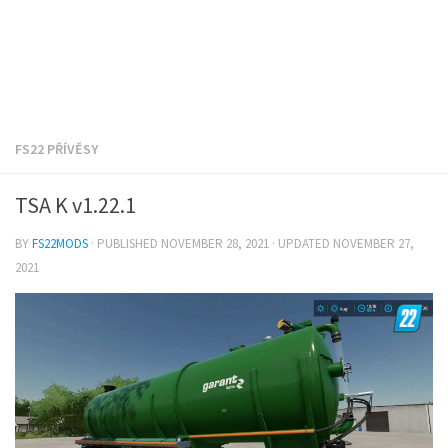
FS22 PŘÍVĚSY
TSA K v1.22.1
BY
FS22MODS
· PUBLISHED
NOVEMBER 28, 2021
· UPDATED
NOVEMBER 27,
2021