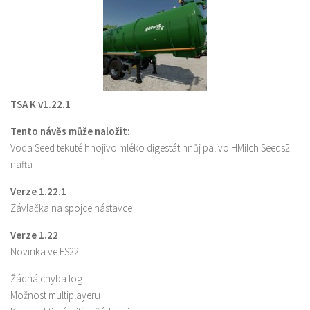
TSA K v1.22.1
Tento návěs může naložit:
Voda Seed tekuté hnojivo mléko digestát hnůj palivo HMilch Seeds2
nafta
Verze 1.22.1
Závlačka na spojce nástavce
Verze 1.22
Novinka ve FS22
Žádná chyba log
Možnost multiplayeru