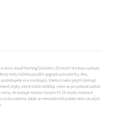
i, k čemu slouží Farming Simulator 25 mods? Hra byla vyvinuta
 Mody tedy můžete použít k upgradu původní hry. Ano,
ře potřebujete více kombajnů, traktorů nebo jiných nástrojů.
teré chyby, které hráče obtěžují, nebo se jen pokusit udělat
k tomu, že existuje mnoho různých FS 25 modů, instalace
ou zcela zdarma, takže se nemusíte bát plateb nebo skrytých
m.