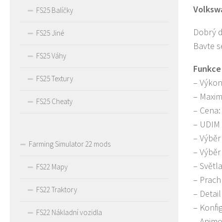
Volkswa
FS25 Balíčky
Dobrý d
FS25 Jiné
Bavte s
FS25 Váhy
Funkce
FS25 Textury
– Výkon
– Maxim
FS25 Cheaty
– Cena:
– UDIM 
– Výběr
Farming Simulator 22 mods
– Výběr
– Světl
FS22 Mapy
– Prach
FS22 Traktory
– Detai
– Konfi
FS22 Nákladní vozidla
– Animo