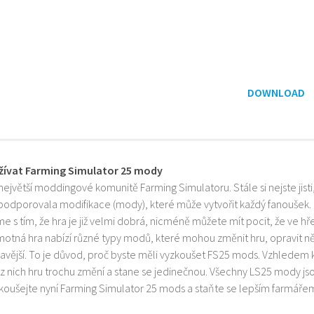
DOWNLOAD
žívat Farming Simulator 25 mody
 největší moddingové komunitě Farming Simulatoru. Stále si nejste jist
 podporovala modifikace (mody), které může vytvořit každý fanoušek.
e s tím, že hra je již velmi dobrá, nicméně můžete mít pocit, že ve h
motná hra nabízí různé typy modů, které mohou změnit hru, opravit něk
mavější. To je důvod, proč byste měli vyzkoušet FS25 mods. Vzhledem 
z nich hru trochu změní a stane se jedinečnou. Všechny LS25 mody js
zkoušejte nyní Farming Simulator 25 mods a staňte se lepším farmáře