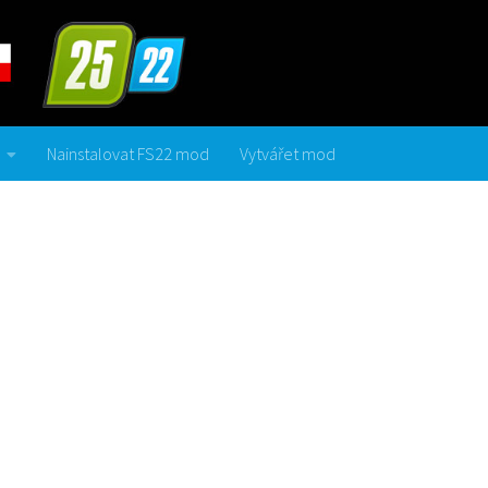
Nainstalovat FS22 mod
Vytvářet mod