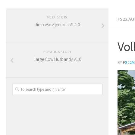
NEXT STORY
FS22 A
Jídlo vše v jednom V1.1.0
Vol
PREVIOUS STORY
Large Cow Husbandy v1.0
BY
FS22