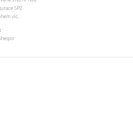
gurace SPZ
hem víc.
:
Gheqor