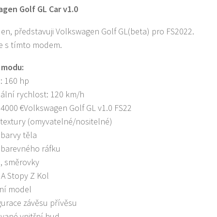
gen Golf GL Car v1.0
en, představuji Volkswagen Golf GL(beta) pro FS2022.
e s tímto modem.
 modu:
: 160 hp
ální rychlost: 120 km/h
 4000 €Volkswagen Golf GL v1.0 FS22
textury (omyvatelné/nositelné)
 barvy těla
 barevného ráfku
a, směrovky
 A Stopy Z Kol
lní model
gurace závěsu přívěsu
vané vnitřní hud