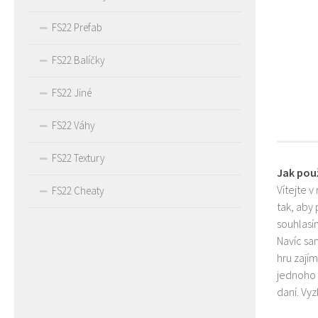
FS22 Prefab
FS22 Balíčky
FS22 Jiné
FS22 Váhy
FS22 Textury
Jak pou
Vítejte v
FS22 Cheaty
tak, aby
souhlasím
Navíc sa
hru zají
jednoho 
daní. Vy