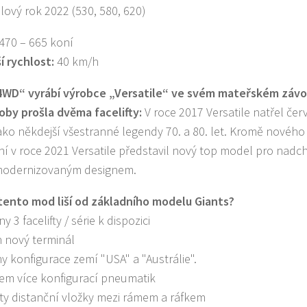
lový rok 2022 (530, 580, 620)
470 – 665 koní
í rychlost:
40 km/h
WD“ vyrábí výrobce „Versatile“ ve svém mateřském závod
oby prošla dvěma facelifty:
V roce 2017 Versatile natřel čer
jako někdejší všestranné legendy 70. a 80. let. Kromě nové
ní v roce 2021 Versatile představil nový top model pro nadchá
modernizovaným designem.
tento mod liší od základního modelu Giants?
y 3 facelifty / série k dispozici
n nový terminál
ny konfigurace zemí "USA" a "Austrálie".
m více konfigurací pneumatik
ty distanční vložky mezi rámem a ráfkem