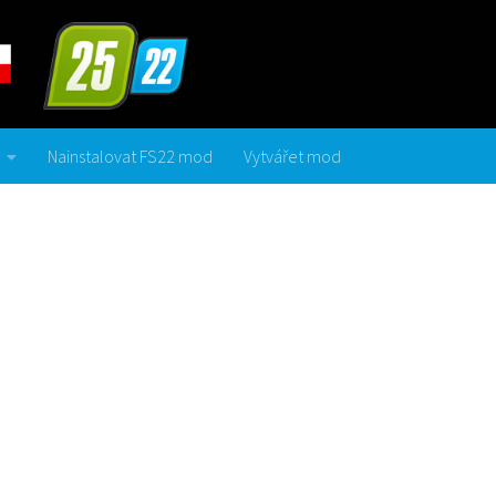
Nainstalovat FS22 mod
Vytvářet mod