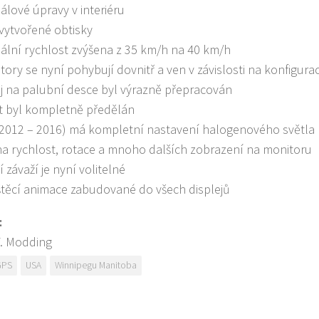
iálové úpravy v interiéru
vytvořené obtisky
ální rychlost zvýšena z 35 km/h na 40 km/h
átory se nyní pohybují dovnitř a ven v závislosti na konfigur
ej na palubní desce byl výrazně přepracován
t byl kompletně předělán
2012 – 2016) má kompletní nastavení halogenového světla
na rychlost, rotace a mnoho dalších zobrazení na monitoru
 závaží je nyní volitelné
těcí animace zabudované do všech displejů
:
F. Modding
GPS
USA
Winnipegu Manitoba