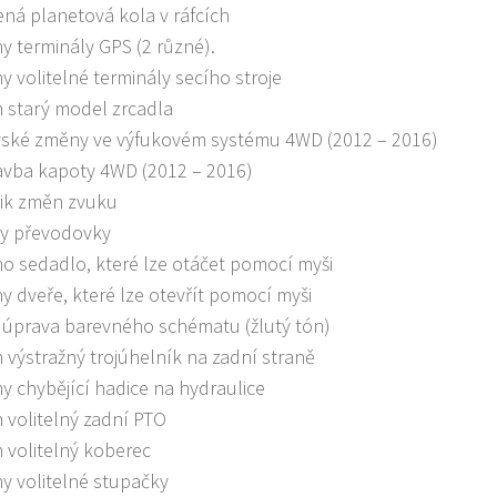
ená planetová kola v ráfcích
ny terminály GPS (2 různé).
ny volitelné terminály secího stroje
n starý model zrcadla
ské změny ve výfukovém systému 4WD (2012 – 2016)
avba kapoty 4WD (2012 – 2016)
ik změn zvuku
vy převodovky
no sedadlo, které lze otáčet pomocí myši
ny dveře, které lze otevřít pomocí myši
 úprava barevného schématu (žlutý tón)
n výstražný trojúhelník na zadní straně
ny chybějící hadice na hydraulice
n volitelný zadní PTO
n volitelný koberec
ny volitelné stupačky