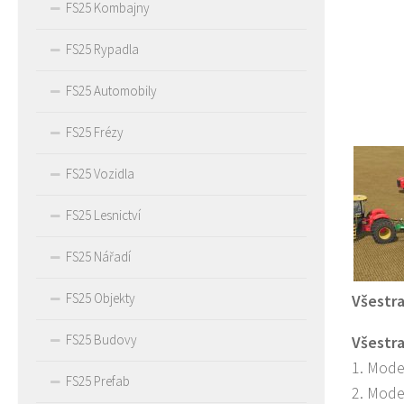
FS25 Kombajny
FS25 Rypadla
FS25 Automobily
FS25 Frézy
FS25 Vozidla
FS25 Lesnictví
FS25 Nářadí
FS25 Objekty
Všestra
FS25 Budovy
Všestr
1. Mode
FS25 Prefab
2. Mode