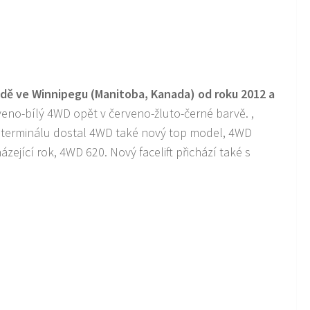
ě ve Winnipegu (Manitoba, Kanada) od roku 2012 a
veno-bílý 4WD opět v červeno-žluto-černé barvě. ,
ho terminálu dostal 4WD také nový top model, 4WD
zející rok, 4WD 620. Nový facelift přichází také s