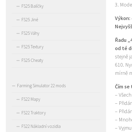
3. Mode
FS25 Balíčky
Výkon:
FS25 Jiné
Nejvyšš
FS25 Váhy
Řadu „4
FS25 Textury
od té d
stejně 
FS25 Cheaty
610. Ny
mírně 
Farming Simulator 22 mods
Čím se 
– Všechn
FS22 Mapy
– Přidá
– Přidá
FS22 Traktory
– Mnohe
FS22 Nákladní vozidla
– Vyjmu