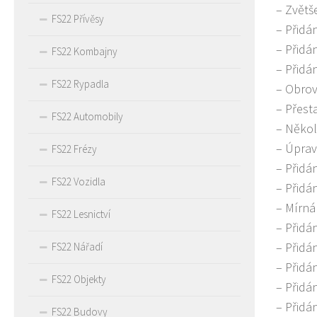
– Zvětš
FS22 Přívěsy
– Přidá
– Přidá
FS22 Kombajny
– Přidá
FS22 Rypadla
– Obrov
– Přest
FS22 Automobily
– Někol
– Úpra
FS22 Frézy
– Přidá
FS22 Vozidla
– Přidá
– Mírná
FS22 Lesnictví
– Přidá
– Přidá
FS22 Nářadí
– Přidá
FS22 Objekty
– Přidá
– Přidá
FS22 Budovy