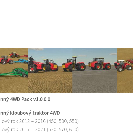
nný 4WD Pack v1.0.0.0
anný kloubový traktor 4WD
lový rok 2012 – 2016 (450, 500, 550)
lový rok 2017 – 2021 (520, 570, 610)