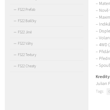
– Mater
FS22 Prefab
– Nově 
– Maxim
FS22 Balíčky
– Indik
– Displ
FS22 Jiné
– Volan
FS22 Váhy
– 4WD (
– Přidá
FS22 Textury
– Přední
– Spouš
FS22 Cheaty
Kredity
Julian 
Tags: