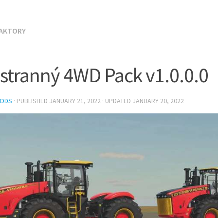
RAKTORY
stranný 4WD Pack v1.0.0.0
MODS
· PUBLISHED
JANUARY 21, 2022
· UPDATED
JANUARY 20, 2022