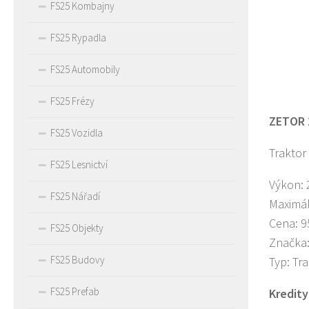
FS25 Kombajny
FS25 Rypadla
FS25 Automobily
FS25 Frézy
ZETOR 
FS25 Vozidla
Traktor
FS25 Lesnictví
Výkon: 
FS25 Nářadí
Maximál
Cena: 9
FS25 Objekty
Značka:
FS25 Budovy
Typ: Tra
FS25 Prefab
Kredity