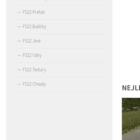
FS22 Prefab
FS22 Balíčky
FS22 Jiné
FS22 Váhy
FS22 Textury
FS22 Cheaty
NEJL