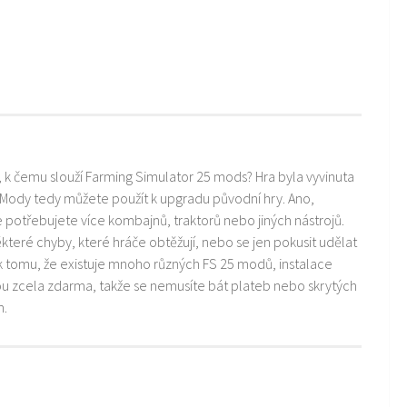
i, k čemu slouží Farming Simulator 25 mods? Hra byla vyvinuta
 Mody tedy můžete použít k upgradu původní hry. Ano,
ře potřebujete více kombajnů, traktorů nebo jiných nástrojů.
teré chyby, které hráče obtěžují, nebo se jen pokusit udělat
k tomu, že existuje mnoho různých FS 25 modů, instalace
ou zcela zdarma, takže se nemusíte bát plateb nebo skrytých
m.