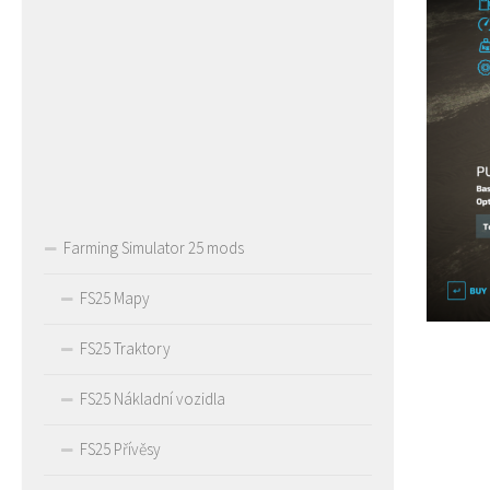
Farming Simulator 25 mods
FS25 Mapy
FS25 Traktory
FS25 Nákladní vozidla
FS25 Přívěsy