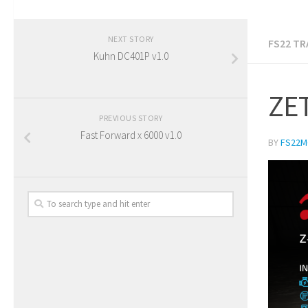
NEXT STORY
FS22 T
Kuhn DC401P v1.0
ZET
PREVIOUS STORY
Fast Forward x 6000 v1.0
BY
FS22