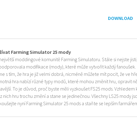
DOWNLOAD
žívat Farming Simulator 25 mody
 největší moddingové komunitě Farming Simulatoru. Stále si nejste jist
 podporovala modifikace (mody), které může vytvořit každý fanoušek.
e s tím, že hra je již velmi dobrá, nicméně můžete mít pocit, že ve h
motná hra nabízí různé typy modů, které mohou změnit hru, opravit něk
mavější. To je důvod, proč byste měli vyzkoušet FS25 mods. Vzhledem 
z nich hru trochu změní a stane se jedinečnou. Všechny LS25 mody js
zkoušejte nyní Farming Simulator 25 mods a staňte se lepším farmáře