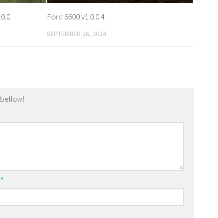
0.0
Ford 6600 v1.0.0.4
SEPTEMBER 26, 2024
 bellow!
l
*