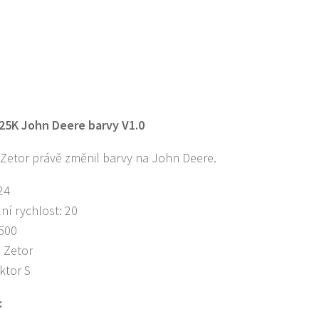
25K John Deere barvy V1.0
 Zetor právě změnil barvy na John Deere.
24
ní rychlost: 20
500
 Zetor
ktor S
: