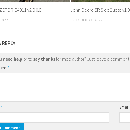
ETOR C4011 v2.0.0.0
John Deere 8R SideQuest v1.0.
 2022
OCTOBER 27, 2022
A REPLY
ou
need help
or to
say thanks
for mod author? Just leave a comment
ent
*
e
*
Emai