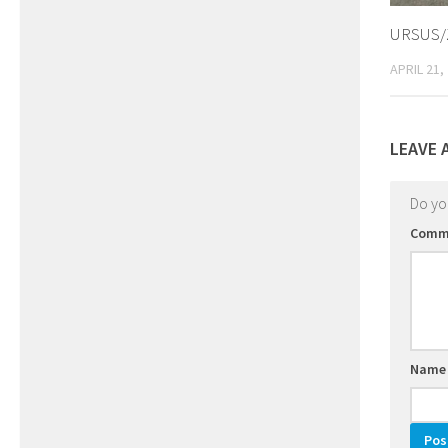
URSUS/Z
APRIL 21,
LEAVE 
Do y
Comm
Nam