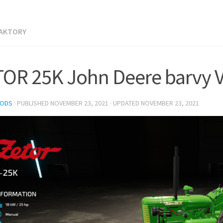
RAKTORY
OR 25K John Deere barvy V
MODS
· PUBLISHED
NOVEMBER 23, 2021
· UPDATED
NOVEMBER 23, 2021