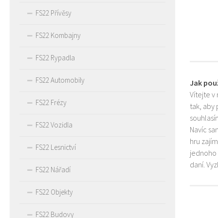
FS22 Přívěsy
FS22 Kombajny
FS22 Rypadla
FS22 Automobily
Jak pou
Vítejte v
FS22 Frézy
tak, aby
souhlasím
FS22 Vozidla
Navíc sa
hru zají
FS22 Lesnictví
jednoho 
daní. Vy
FS22 Nářadí
FS22 Objekty
FS22 Budovy