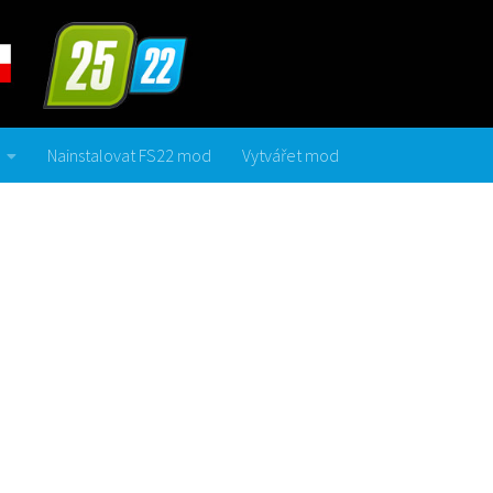
Nainstalovat FS22 mod
Vytvářet mod