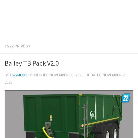
FS22 PŘÍVĚSY
Bailey TB Pack V2.0
BY
FS22MODS
· PUBLISHED
NOVEMBER 30, 2021
· UPDATED
NOVEMBER 29,
2021