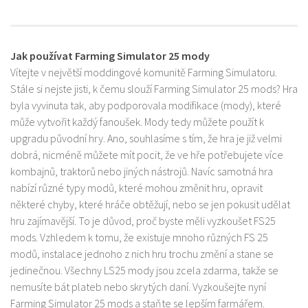
Jak používat Farming Simulator 25 mody
Vítejte v největší moddingové komunitě Farming Simulatoru.
Stále si nejste jisti, k čemu slouží Farming Simulator 25 mods? Hra
byla vyvinuta tak, aby podporovala modifikace (mody), které
může vytvořit každý fanoušek. Mody tedy můžete použít k
upgradu původní hry. Ano, souhlasíme s tím, že hra je již velmi
dobrá, nicméně můžete mít pocit, že ve hře potřebujete více
kombajnů, traktorů nebo jiných nástrojů. Navíc samotná hra
nabízí různé typy modů, které mohou změnit hru, opravit
některé chyby, které hráče obtěžují, nebo se jen pokusit udělat
hru zajímavější. To je důvod, proč byste měli vyzkoušet FS25
mods. Vzhledem k tomu, že existuje mnoho různých FS 25
modů, instalace jednoho z nich hru trochu změní a stane se
jedinečnou. Všechny LS25 mody jsou zcela zdarma, takže se
nemusíte bát plateb nebo skrytých daní. Vyzkoušejte nyní
Farming Simulator 25 mods a staňte se lepším farmářem.