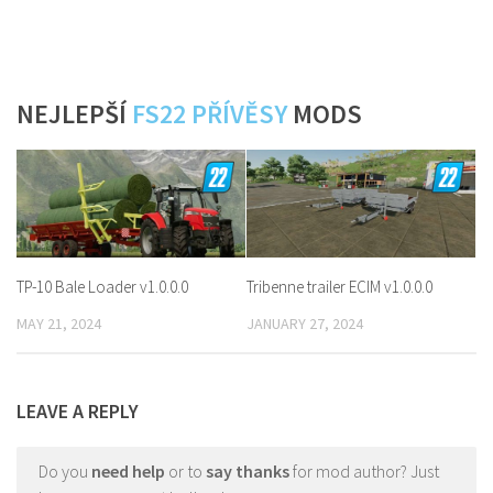
NEJLEPŠÍ
FS22 PŘÍVĚSY
MODS
TP-10 Bale Loader v1.0.0.0
Tribenne trailer ECIM v1.0.0.0
MAY 21, 2024
JANUARY 27, 2024
LEAVE A REPLY
Do you
need help
or to
say thanks
for mod author? Just