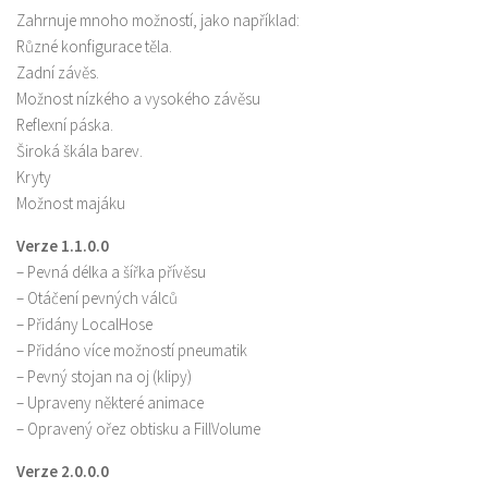
Zahrnuje mnoho možností, jako například:
Různé konfigurace těla.
Zadní závěs.
Možnost nízkého a vysokého závěsu
Reflexní páska.
Široká škála barev.
Kryty
Možnost majáku
Verze 1.1.0.0
– Pevná délka a šířka přívěsu
– Otáčení pevných válců
– Přidány LocalHose
– Přidáno více možností pneumatik
– Pevný stojan na oj (klipy)
– Upraveny některé animace
– Opravený ořez obtisku a FillVolume
Verze 2.0.0.0