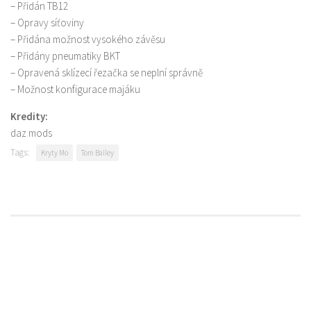
– Přidán TB12
– Opravy síťoviny
– Přidána možnost vysokého závěsu
– Přidány pneumatiky BKT
– Opravená sklízecí řezačka se neplní správně
– Možnost konfigurace majáku
Kredity:
daz mods
Tags:
Kryty Mo
Tom Bailey