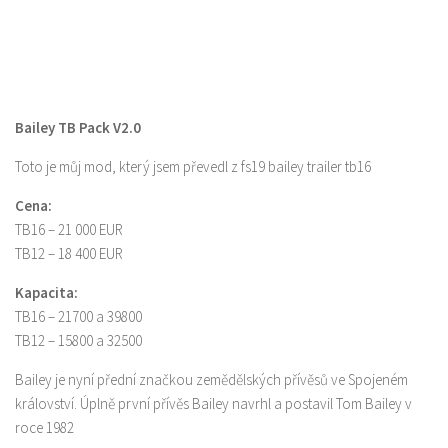
Bailey TB Pack V2.0
Toto je můj mod, který jsem převedl z fs19 bailey trailer tb16
Cena:
TB16 – 21 000 EUR
TB12 – 18 400 EUR
Kapacita:
TB16 – 21700 a 39800
TB12 – 15800 a 32500
Bailey je nyní přední značkou zemědělských přívěsů ve Spojeném
království. Úplně první přívěs Bailey navrhl a postavil Tom Bailey v
roce 1982