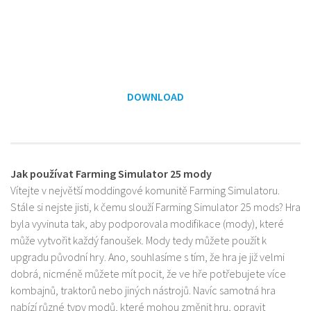
DOWNLOAD
Jak používat Farming Simulator 25 mody
Vítejte v největší moddingové komunitě Farming Simulatoru.
Stále si nejste jisti, k čemu slouží Farming Simulator 25 mods? Hra
byla vyvinuta tak, aby podporovala modifikace (mody), které
může vytvořit každý fanoušek. Mody tedy můžete použít k
upgradu původní hry. Ano, souhlasíme s tím, že hra je již velmi
dobrá, nicméně můžete mít pocit, že ve hře potřebujete více
kombajnů, traktorů nebo jiných nástrojů. Navíc samotná hra
nabízí různé typy modů, které mohou změnit hru, opravit