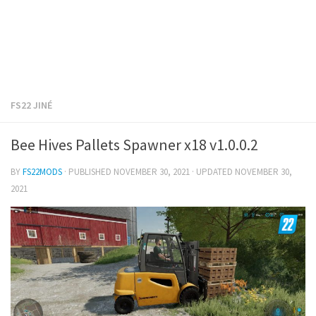
FS22 JINÉ
Bee Hives Pallets Spawner x18 v1.0.0.2
BY
FS22MODS
· PUBLISHED
NOVEMBER 30, 2021
· UPDATED
NOVEMBER 30,
2021