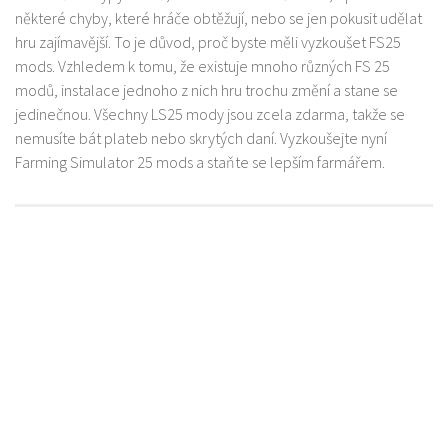
některé chyby, které hráče obtěžují, nebo se jen pokusit udělat
hru zajímavější. To je důvod, proč byste měli vyzkoušet FS25
mods. Vzhledem k tomu, že existuje mnoho různých FS 25
modů, instalace jednoho z nich hru trochu změní a stane se
jedinečnou. Všechny LS25 mody jsou zcela zdarma, takže se
nemusíte bát plateb nebo skrytých daní. Vyzkoušejte nyní
Farming Simulator 25 mods a staňte se lepším farmářem.