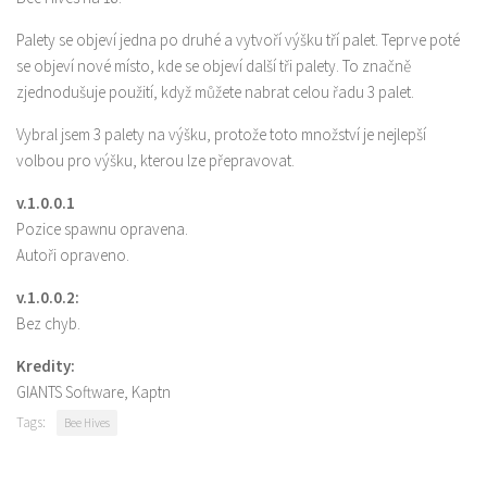
Palety se objeví jedna po druhé a vytvoří výšku tří palet. Teprve poté
se objeví nové místo, kde se objeví další tři palety. To značně
zjednodušuje použití, když můžete nabrat celou řadu 3 palet.
Vybral jsem 3 palety na výšku, protože toto množství je nejlepší
volbou pro výšku, kterou lze přepravovat.
v.1.0.0.1
Pozice spawnu opravena.
Autoři opraveno.
v.1.0.0.2:
Bez chyb.
Kredity:
GIANTS Software, Kaptn
Tags:
Bee Hives