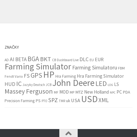
ZNAČKY
BGA
BKT
AI
BETA
DLC
EUR
EU
AD
CB
Dashboard Live
Farming Simulator
Farming Simulatoru
FBM
HP
GPS
FS
Hra Farming Simulator
Hra Farming
Fendt Vario
John Deere
LED
IC
HUD
LS
Jazyky Deutsch
JCB
LOG
Massey Ferguson
MOD
New Holland
PC
MTZ
PDA
MF
MP
NPC
USD
SPZ
XML
USA
PS
Precision Farming
uk
PTO
TMR