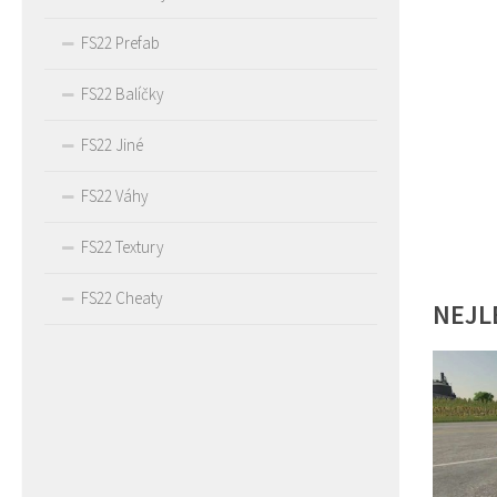
FS22 Prefab
FS22 Balíčky
FS22 Jiné
FS22 Váhy
FS22 Textury
FS22 Cheaty
NEJL