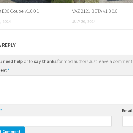
E30 Coupe v1.0.0.1
VAZ 2121 BETA v1.0.0.0
, 2024
JULY 26, 2024
A REPLY
ou
need help
or to
say thanks
for mod author? Just leave a comment
ent
*
e
*
Emai