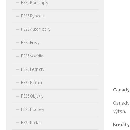
FS25 Kombajny
FS25 Rypadla
FS25 Automobily
FS25 Frézy
FS25 Vozidla
FS25 Lesnictví
FS25 Nářadí
Canadys
FS25 Objekty
Canadys
FS25 Budovy
výtah.
FS25 Prefab
Kredity