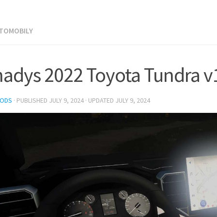
UTOMOBILY
adys 2022 Toyota Tundra v1
MODS
· PUBLISHED
JULY 9, 2024
· UPDATED
JULY 9, 2024