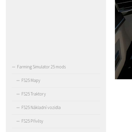
Farming Simulator 25 mods
FS25 Mapy
FS25 Traktory
FS25 Nákladní vozidla
FS25 Přívěsy