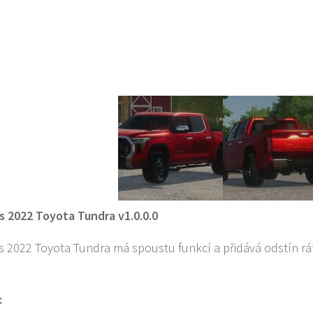
 2022 Toyota Tundra v1.0.0.0
 2022 Toyota Tundra má spoustu funkcí a přidává odstín ráf
: