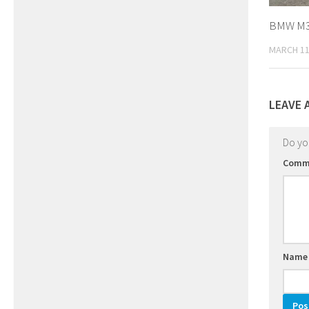
BMW M3 
MARCH 11
LEAVE 
Do y
Comm
Nam