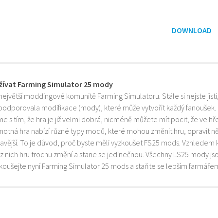
DOWNLOAD
žívat Farming Simulator 25 mody
 největší moddingové komunitě Farming Simulatoru. Stále si nejste jist
 podporovala modifikace (mody), které může vytvořit každý fanoušek.
e s tím, že hra je již velmi dobrá, nicméně můžete mít pocit, že ve h
motná hra nabízí různé typy modů, které mohou změnit hru, opravit něk
mavější. To je důvod, proč byste měli vyzkoušet FS25 mods. Vzhledem 
z nich hru trochu změní a stane se jedinečnou. Všechny LS25 mody js
zkoušejte nyní Farming Simulator 25 mods a staňte se lepším farmáře