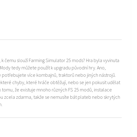
i, k čemu slouží Farming Simulator 25 mods? Hra byla vyvinuta
 Mody tedy můžete použít k upgradu původní hry. Ano,
ře potřebujete více kombajnů, traktorů nebo jiných nástrojů.
teré chyby, které hráče obtěžují, nebo se jen pokusit udělat
k tomu, že existuje mnoho různých FS 25 modů, instalace
ou zcela zdarma, takže se nemusíte bát plateb nebo skrytých
m.