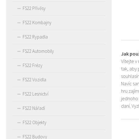
FS22 Přívěsy
FS22 Kombajny
FS22 Rypadla
FS22 Automobily
Jak pou
Vítejte v
FS22 Frézy
tak, aby
souhlasím
FS22 Vozidla
Navíc sa
hru zají
FS22 Lesnictví
jednoho 
daní. Vy
FS22 Nářadí
FS22 Objekty
FS22 Budovy