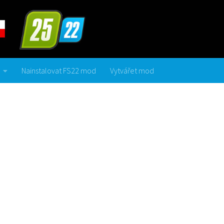
Nainstalovat FS22 mod
Vytvářet mod