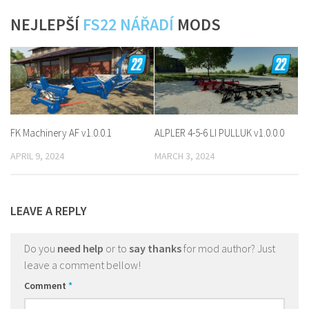
NEJLEPŠÍ
FS22 NÁŘADÍ
MODS
FK Machinery AF v1.0.0.1
ALPLER 4-5-6 LI PULLUK v1.0.0.0
APRIL 9, 2024
MARCH 3, 2024
LEAVE A REPLY
Do you
need help
or to
say thanks
for mod author? Just
leave a comment bellow!
Comment
*