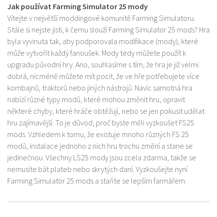
Jak používat Farming Simulator 25 mody
Vítejte v největší moddingové komunitě Farming Simulatoru.
Stále si nejste jisti, k čemu slouží Farming Simulator 25 mods? Hra
byla vyvinuta tak, aby podporovala modifikace (mody), které
může vytvořit každý fanoušek. Mody tedy můžete použít k
upgradu původní hry. Ano, souhlasíme s tím, že hra je již velmi
dobrá, nicméně můžete mít pocit, že ve hře potřebujete více
kombajnů, traktorů nebo jiných nástrojů. Navíc samotná hra
nabízí různé typy modů, které mohou změnit hru, opravit
některé chyby, které hráče obtěžují, nebo se jen pokusit udělat
hru zajímavější. To je důvod, proč byste měli vyzkoušet FS25
mods. Vzhledem k tomu, že existuje mnoho různých FS 25
modů, instalace jednoho z nich hru trochu změní a stane se
jedinečnou. Všechny LS25 mody jsou zcela zdarma, takže se
nemusíte bát plateb nebo skrytých daní. Vyzkoušejte nyní
Farming Simulator 25 mods a staňte se lepším farmářem.