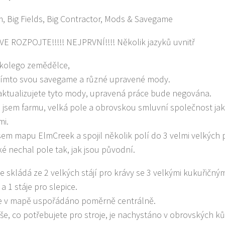
m, Big Fields, Big Contractor, Mods & Savegame
E ROZPOJTE!!!!! NEJPRVNÍ!!!! Několik jazyků uvnitř
kolego zemědělce,
tímto svou savegame a různé upravené mody.
ktualizujete tyto mody, upravená práce bude negována.
l jsem farmu, velká pole a obrovskou smluvní společnost jako 
mi.
jsem mapu ElmCreek a spojil několik polí do 3 velmi velkých 
ké nechal pole tak, jak jsou původní.
 skládá ze 2 velkých stájí pro krávy se 3 velkými kukuřičnými 
a 1 stáje pro slepice.
je v mapě uspořádáno poměrně centrálně.
še, co potřebujete pro stroje, je nachystáno v obrovských k