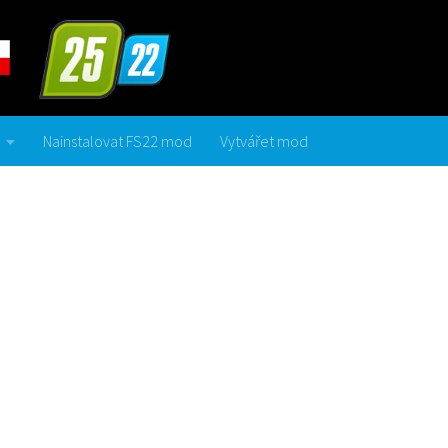
Nainstalovat FS22 mod
Vytvářet mod