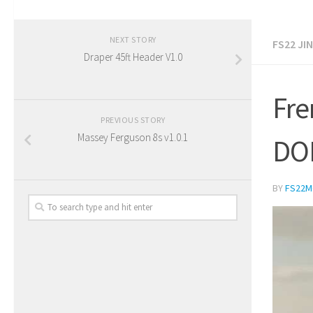
NEXT STORY
FS22 JI
Draper 45ft Header V1.0
Fr
PREVIOUS STORY
Massey Ferguson 8s v1.0.1
DO
BY
FS22