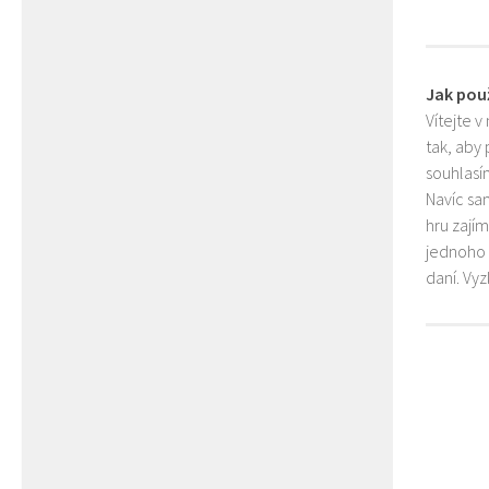
Jak pou
Vítejte v
tak, aby
souhlasím
Navíc sa
hru zají
jednoho 
daní. Vy