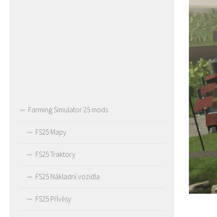
Farming Simulator 25 mods
FS25 Mapy
FS25 Traktory
FS25 Nákladní vozidla
FS25 Přívěsy