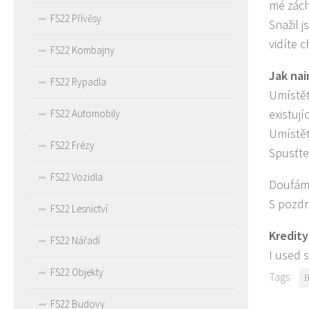
mé zách
FS22 Přívěsy
Snažil 
vidíte c
FS22 Kombajny
Jak nai
FS22 Rypadla
Umístět
existuj
FS22 Automobily
Umístět
FS22 Frézy
Spusťte
FS22 Vozidla
Doufám,
S pozdr
FS22 Lesnictví
Kredity
FS22 Nářadí
I used 
FS22 Objekty
Tags:
B
FS22 Budovy