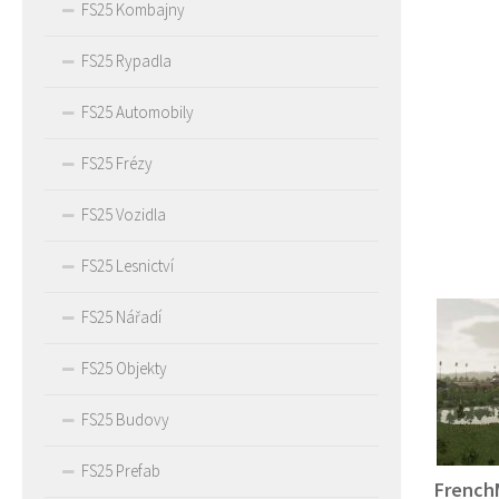
FS25 Kombajny
FS25 Rypadla
FS25 Automobily
FS25 Frézy
FS25 Vozidla
FS25 Lesnictví
FS25 Nářadí
FS25 Objekty
FS25 Budovy
FS25 Prefab
French