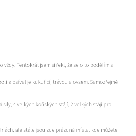
vždy. Tentokrát jsem si řekl, že se o to podělím s
polí a osíval je kukuřicí, trávou a ovsem. Samozřejmě
sily, 4 velkých koňských stájí, 2 velkých stájí pro
ůlnách, ale stále jsou zde prázdná místa, kde můžete