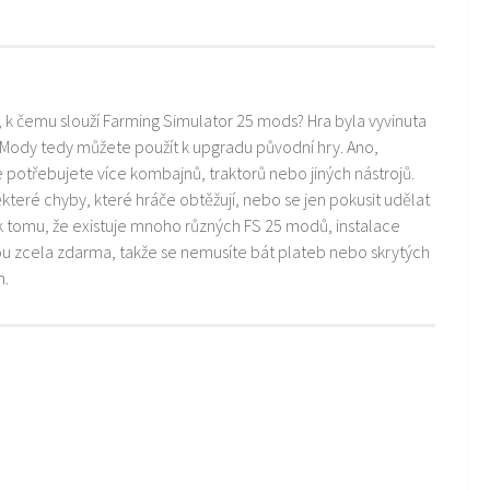
i, k čemu slouží Farming Simulator 25 mods? Hra byla vyvinuta
 Mody tedy můžete použít k upgradu původní hry. Ano,
ře potřebujete více kombajnů, traktorů nebo jiných nástrojů.
teré chyby, které hráče obtěžují, nebo se jen pokusit udělat
k tomu, že existuje mnoho různých FS 25 modů, instalace
ou zcela zdarma, takže se nemusíte bát plateb nebo skrytých
m.