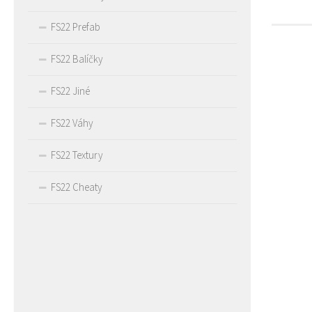
FS22 Prefab
FS22 Balíčky
FS22 Jiné
FS22 Váhy
FS22 Textury
FS22 Cheaty