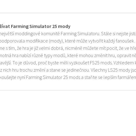
žívat Farming Simulator 25 mody
 největší moddingové komunitě Farming Simulatoru. Stále si nejste jist
 podporovala modifikace (mody), které může vytvořit každý fanoušek.
e s tím, že hra je již velmi dobrá, nicméně můžete mít pocit, že ve h
motná hra nabízí různé typy modů, které mohou změnit hru, opravit něk
mavější. To je důvod, proč byste měli vyzkoušet FS25 mods. Vzhledem 
z nich hru trochu změní a stane se jedinečnou. Všechny LS25 mody js
zkoušejte nyní Farming Simulator 25 mods a staňte se lepším farmáře