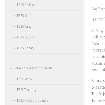
FS25 Balíčky
Big Far
FS25 Jiné
NEJDŘÍV
FS25 Váhy
Vážený 
Sdílím 
FS25 Textury
Pokud a
FS25 Cheaty
Postavi
ostatní
Použil 
Farming Simulator 22 mods
jsem ta
FS22 Mapy
Farma se
prasata 
FS22 Traktory
To vše 
Téměř v
FS22 Nákladní vozidla