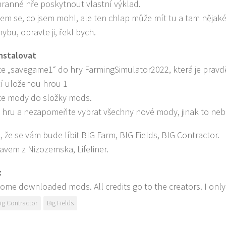
ranné hře poskytnout vlastní výklad.
jsem se, co jsem mohl, ale ten chlap může mít tu a tam něja
hybu, opravte ji, řekl bych.
nstalovat
e „savegame1“ do hry FarmingSimulator2022, která je pravd
ící uloženou hrou 1
e mody do složky mods.
 hru a nezapomeňte vybrat všechny nové mody, jinak to ne
 že se vám bude líbit BIG Farm, BIG Fields, BIG Contractor.
avem z Nizozemska, Lifeliner.
:
some downloaded mods. All credits go to the creators. I onl
ig Contractor
Big Fields