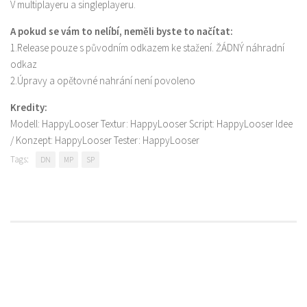
V multiplayeru a singleplayeru.
A pokud se vám to nelíbí, neměli byste to načítat:
1.Release pouze s původním odkazem ke stažení. ŽÁDNÝ náhradní
odkaz
2.Úpravy a opětovné nahrání není povoleno
Kredity:
Modell: HappyLooser Textur: HappyLooser Script: HappyLooser Idee
/ Konzept: HappyLooser Tester: HappyLooser
Tags:
DN
MP
SP