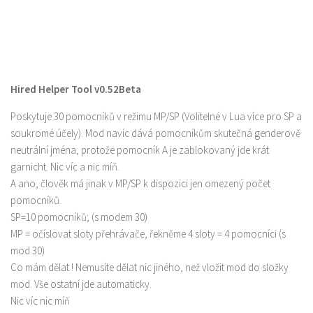
Hired Helper Tool v0.52Beta
Poskytuje 30 pomocníků v režimu MP/SP (Volitelné v Lua více pro SP a
soukromé účely). Mod navíc dává pomocníkům skutečná genderově
neutrální jména, protože pomocník A je zablokovaný jde krát
garnicht. Nic víc a nic míň.
A ano, člověk má jinak v MP/SP k dispozici jen omezený počet
pomocníků.
SP=10 pomocníků; (s modem 30)
MP = očíslovat sloty přehrávače, řekněme 4 sloty = 4 pomocníci (s
mod 30)
Co mám dělat ! Nemusíte dělat nic jiného, než vložit mod do složky
mod. Vše ostatní jde automaticky.
Nic víc nic míň