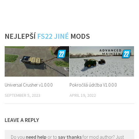
NEJLEPŠÍ
FS22 JINÉ
MODS
Universal Crusher v1.0.0.0
Pokročilá údržba V1.0.0.0
SEPTEMBER 5, 2023
APRIL 19, 2022
LEAVE A REPLY
Do you
need help
or to
say thanks
for mod author? Just