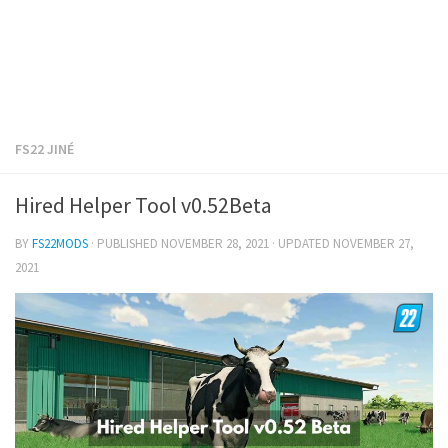
FS22 JINÉ
Hired Helper Tool v0.52Beta
BY
FS22MODS
· PUBLISHED
NOVEMBER 28, 2021
· UPDATED
NOVEMBER 27,
2021