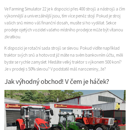
Ve Farming Simulator 22 je k dispozici přes 400 strojů a nástrojů a čím
výkonnější a univerzálnější jsou, tím více peněz stojí. Pokud je stroj
vašich snů mimo váš finanční dosah, musíte si ho vydělat. Sekce
prodeje ojetých vozidel vašeho místního prodejce může být vítanou
zkratkou.
K dispozici je rotační sada strojů se slevou. Pokud vidíte například
traktor svých snů a hotovost již máte na svém bankovním účtu, měli
byste se rychle zamyslet. Hledáte velký traktor s výkonem 500 koní?
Je v prodeji s 50% slevou? V podstatě máš narozeniny, že?
Jak výhodný obchod! V čem je háček?