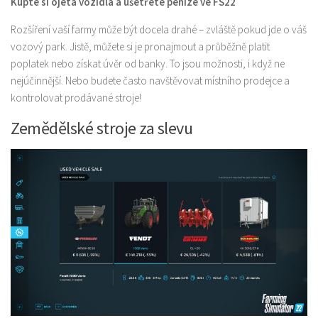
Kupte si ojetá vozidla a ušetřete peníze ve FS22
Rozšíření vaší farmy může být docela drahé – zvláště pokud jde o váš
vozový park. Jistě, můžete si je pronajmout a průběžně platit
poplatek nebo získat úvěr od banky. To jsou možnosti, i když ne
nejúčinnější. Nebo budete často navštěvovat místního prodejce a
kontrolovat prodávané stroje!
Zemědělské stroje za slevu