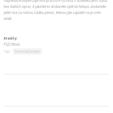
například kompenzuje nižší pracovní rychlost v důsledku jeho stavu
bez dalších oprav. A jakmile to dostanete zpět do tempa, dostanete
ještě více za nízkou částku peněz, kterou jste zaplatili na prvním
místě.
Kredity:
FS22 Mods
Tags:
Ve Farming Simulator