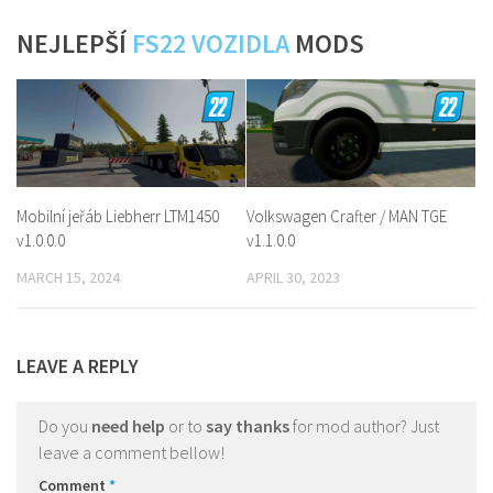
NEJLEPŠÍ
FS22 VOZIDLA
MODS
Mobilní jeřáb Liebherr LTM1450
Volkswagen Crafter / MAN TGE
v1.0.0.0
v1.1.0.0
MARCH 15, 2024
APRIL 30, 2023
LEAVE A REPLY
Do you
need help
or to
say thanks
for mod author? Just
leave a comment bellow!
Comment
*