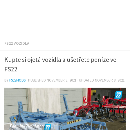
FS22 VOZIDLA
Kupte si ojetá vozidla a ušetřete peníze ve
FS22
BY
FS22MODS
· PUBLISHED
NOVEMBER 8, 2021
· UPDATED
NOVEMBER 8, 2021