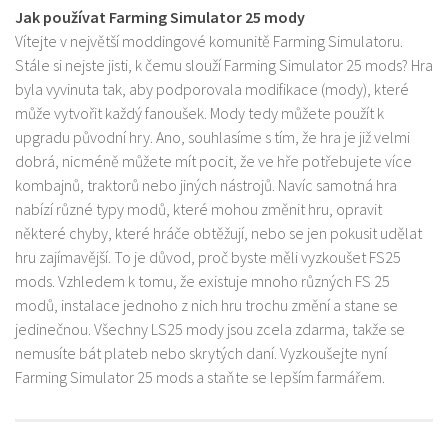
Jak používat Farming Simulator 25 mody
Vítejte v největší moddingové komunitě Farming Simulatoru.
Stále si nejste jisti, k čemu slouží Farming Simulator 25 mods? Hra
byla vyvinuta tak, aby podporovala modifikace (mody), které
může vytvořit každý fanoušek. Mody tedy můžete použít k
upgradu původní hry. Ano, souhlasíme s tím, že hra je již velmi
dobrá, nicméně můžete mít pocit, že ve hře potřebujete více
kombajnů, traktorů nebo jiných nástrojů. Navíc samotná hra
nabízí různé typy modů, které mohou změnit hru, opravit
některé chyby, které hráče obtěžují, nebo se jen pokusit udělat
hru zajímavější. To je důvod, proč byste měli vyzkoušet FS25
mods. Vzhledem k tomu, že existuje mnoho různých FS 25
modů, instalace jednoho z nich hru trochu změní a stane se
jedinečnou. Všechny LS25 mody jsou zcela zdarma, takže se
nemusíte bát plateb nebo skrytých daní. Vyzkoušejte nyní
Farming Simulator 25 mods a staňte se lepším farmářem.