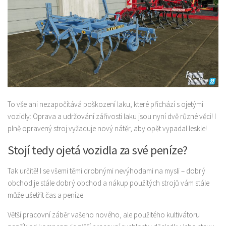
To vše ani nezapočítává poškození laku, které přichází s ojetými
vozidly: Oprava a udržování zářivosti laku jsou nyní dvě různé věci! I
plně opravený stroj vyžaduje nový nátěr, aby opět vypadal leskle!
Stojí tedy ojetá vozidla za své peníze?
Tak určitě! I se všemi těmi drobnými nevýhodami na mysli – dobrý
obchod je stále dobrý obchod a nákup použitých strojů vám stále
může ušetřit čas a peníze.
Větší pracovní záběr vašeho nového, ale použitého kultivátoru