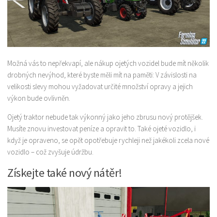
Možná vás to nepřekvapí, ale nákup ojetých vozidel bude mít několik
drobných nevýhod, které byste měli mít na paměti: V závislosti na
velikosti slevy mohou vyžadovat určité množství opravy a jejich
výkon bude ovlivněn.
Ojetý traktor nebude tak výkonný jako jeho zbrusu nový protějšek.
Musíte znovu investovat peníze a opravit to. Také ojeté vozidlo, i
když je opraveno, se opět opotřebuje rychleji než jakékoli zcela nové
vozidlo – což zvyšuje údržbu.
Získejte také nový nátěr!