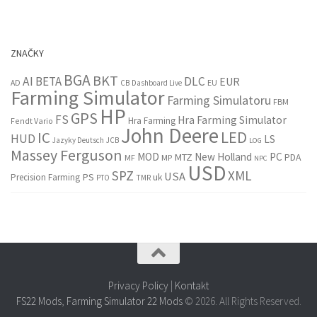
ZNAČKY
BGA
BKT
AI
BETA
DLC
EUR
EU
AD
CB
Dashboard Live
Farming Simulator
Farming Simulatoru
FBM
HP
GPS
FS
Hra Farming Simulator
Hra Farming
Fendt Vario
John Deere
LED
IC
HUD
LS
Jazyky Deutsch
JCB
LOG
Massey Ferguson
MOD
New Holland
PC
MTZ
PDA
MF
MP
NPC
USD
SPZ
XML
USA
PS
Precision Farming
uk
PTO
TMR
Privacy Policy
|
Kontakt
FS22 Mods
,
Farming Simulator 22 Mods
© 2026. All Rights Reserved.