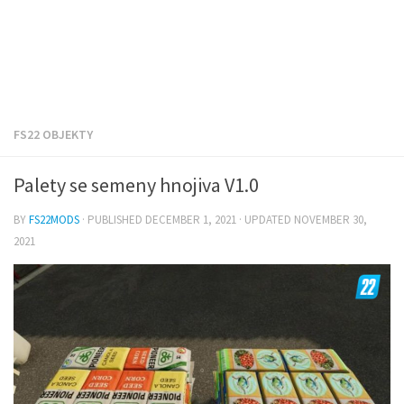
FS22 OBJEKTY
Palety se semeny hnojiva V1.0
BY
FS22MODS
· PUBLISHED
DECEMBER 1, 2021
· UPDATED
NOVEMBER 30,
2021