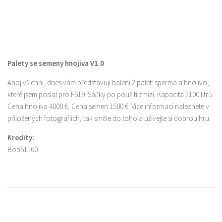
Palety se semeny hnojiva V1.0
Ahoj všichni, dnes vám představuji balení 2 palet: sperma a hnojivo,
které jsem poslal pro FS19. Sáčky po použití zmizí. Kapacita 2100 litrů.
Cena hnojiva 4000 €, Cena semen 1500 €. Více informací naleznete v
přiložených fotografiích, tak směle do toho a užívejte si dobrou hru.
Kredity:
Bob51160