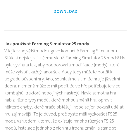
DOWNLOAD
Jak používat Farming Simulator 25 mody
Vítejte v největší moddingové komunitě Farming Simulatoru.
Stále si nejste jisti, k čemu slouží Farming Simulator 25 mods? Hra
byla vyvinuta tak, aby podporovala modifikace (mody), které
může vytvořit každý fanoušek. Mody tedy můžete použít k
upgradu původní hry. Ano, souhlasíme s tím, že hra je již velmi
dobrá, nicméně můžete mít pocit, že ve hře potřebujete více
kombajnů, traktorů nebo jiných nástrojů. Navíc samotná hra
nabízí různé typy modů, které mohou změnit hru, opravit
některé chyby, které hráče obtěžují, nebo se jen pokusit udělat
hru zajímavější. To je důvod, proč byste měli vyzkoušet FS25
mods. Vzhledem k tomu, že existuje mnoho různých FS 25
modů, instalace jednoho z nich hru trochu změní a stane se