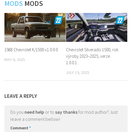
MODS
MODS
1988 Chevrolet K/1500 v1.0.0.0
Chevrolet Silverado 1500, rok
výroby 2023–2025, verze
MAY 4, 2025
1.0.0.1
JULY 19, 2025
LEAVE A REPLY
Do you
need help
or to
say thanks
for mod author? Just
leave a comment bellow!
Comment
*