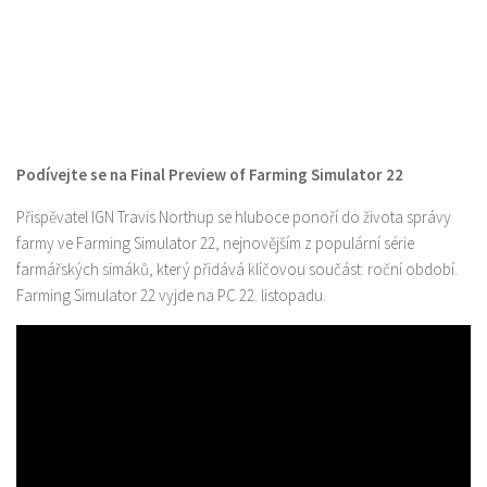
Podívejte se na Final Preview of Farming Simulator 22
Přispěvatel IGN Travis Northup se hluboce ponoří do života správy
farmy ve Farming Simulator 22, nejnovějším z populární série
farmářských simáků, který přidává klíčovou součást: roční období.
Farming Simulator 22 vyjde na PC 22. listopadu.