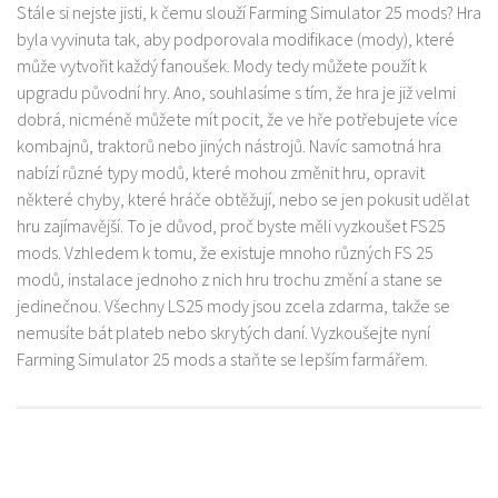
Stále si nejste jisti, k čemu slouží Farming Simulator 25 mods? Hra
byla vyvinuta tak, aby podporovala modifikace (mody), které
může vytvořit každý fanoušek. Mody tedy můžete použít k
upgradu původní hry. Ano, souhlasíme s tím, že hra je již velmi
dobrá, nicméně můžete mít pocit, že ve hře potřebujete více
kombajnů, traktorů nebo jiných nástrojů. Navíc samotná hra
nabízí různé typy modů, které mohou změnit hru, opravit
některé chyby, které hráče obtěžují, nebo se jen pokusit udělat
hru zajímavější. To je důvod, proč byste měli vyzkoušet FS25
mods. Vzhledem k tomu, že existuje mnoho různých FS 25
modů, instalace jednoho z nich hru trochu změní a stane se
jedinečnou. Všechny LS25 mody jsou zcela zdarma, takže se
nemusíte bát plateb nebo skrytých daní. Vyzkoušejte nyní
Farming Simulator 25 mods a staňte se lepším farmářem.