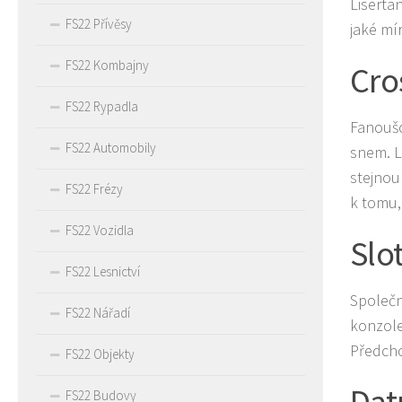
Liserta
FS22 Přívěsy
jaké mí
FS22 Kombajny
Cro
FS22 Rypadla
Fanoušc
FS22 Automobily
snem. L
stejnou
FS22 Frézy
k tomu, 
FS22 Vozidla
Slo
FS22 Lesnictví
Společn
FS22 Nářadí
konzole
Předcho
FS22 Objekty
Dat
FS22 Budovy