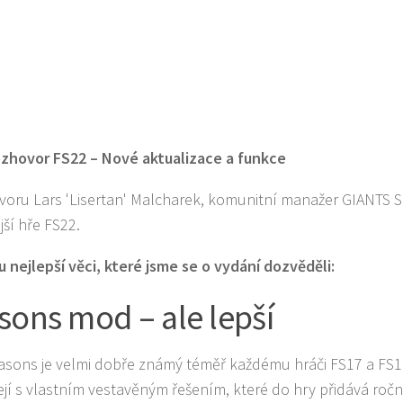
ozhovor FS22 – Nové aktualizace a funkce
voru Lars 'Lisertan' Malcharek, komunitní manažer GIANTS S
jší hře FS22.
u nejlepší věci, které jsme se o vydání dozvěděli:
sons mod – ale lepší
sons je velmi dobře známý téměř každému hráči FS17 a FS19
ejí s vlastním vestavěným řešením, které do hry přidává roč