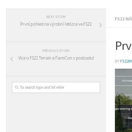
NEXT STORY
FS22 NÁ
První pohled na výrobní řetězce ve FS22
Prv
PREVIOUS STORY
Více o FS22 Terrain a FarmCon v podcastu!
BY
FS22