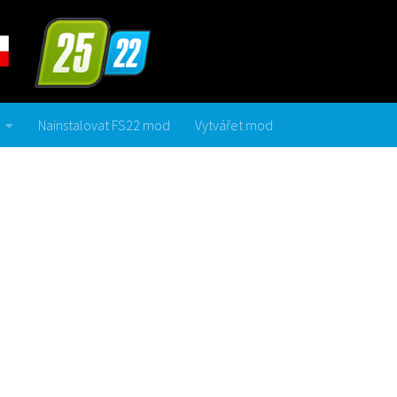
Nainstalovat FS22 mod
Vytvářet mod