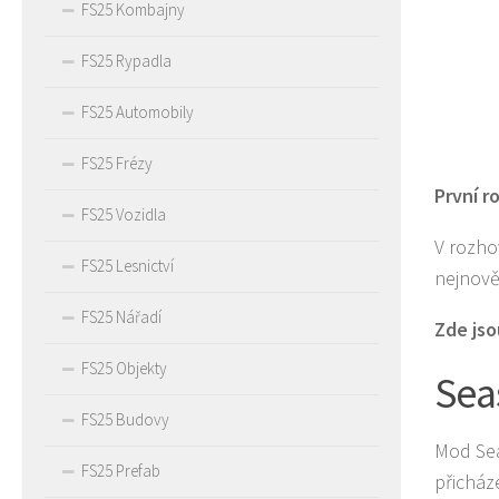
FS25 Kombajny
FS25 Rypadla
FS25 Automobily
FS25 Frézy
První r
FS25 Vozidla
V rozho
FS25 Lesnictví
nejnově
FS25 Nářadí
Zde jso
FS25 Objekty
Sea
FS25 Budovy
Mod Sea
FS25 Prefab
přicház