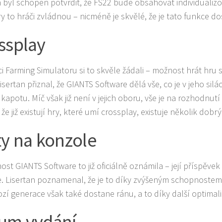
n byl schopen potvrdit, že FS22 bude obsahovat individualiz
ry to hráči zvládnou – nicméně je skvělé, že je tato funkce d
ssplay
i Farming Simulatoru si to skvěle žádali – možnost hrát hru 
isertan přiznal, že GIANTS Software dělá vše, co je v jeho sil
 kapotu. Míč však již není v jejich oboru, vše je na rozhodnut
že již existují hry, které umí crossplay, existuje několik dob
ty na konzole
ost GIANTS Software to již oficiálně oznámila – její příspěve
. Lisertan poznamenal, že je to díky zvýšeným schopnostem 
zí generace však také dostane ránu, a to díky další optimali
um vydání