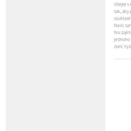
Vítejte v
tak, aby
souhlasím
Navíc sa
hru zají
jednoho 
daní. Vy