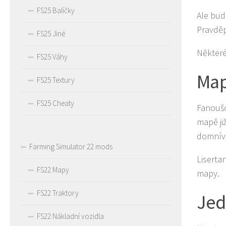
FS25 Balíčky
Ale bude
Pravděp
FS25 Jiné
Některé
FS25 Váhy
Map
FS25 Textury
FS25 Cheaty
Fanoušc
mapě ji
domníva
Farming Simulator 22 mods
Liserta
FS22 Mapy
mapy.
FS22 Traktory
Jed
FS22 Nákladní vozidla