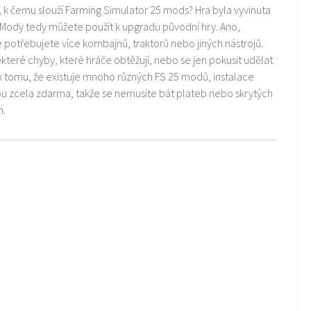
i, k čemu slouží Farming Simulator 25 mods? Hra byla vyvinuta
 Mody tedy můžete použít k upgradu původní hry. Ano,
ře potřebujete více kombajnů, traktorů nebo jiných nástrojů.
teré chyby, které hráče obtěžují, nebo se jen pokusit udělat
k tomu, že existuje mnoho různých FS 25 modů, instalace
ou zcela zdarma, takže se nemusíte bát plateb nebo skrytých
m.