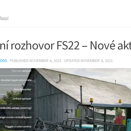
ŘADÍ
ní rozhovor FS22 – Nové akt
MODS
· PUBLISHED
NOVEMBER 4, 2021
· UPDATED
NOVEMBER 4, 2021