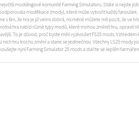
 největší moddingové komunitě Farming Simulatoru. Stále si nejste jist
 podporovala modifikace (mody), které může vytvořit každý fanoušek.
e s tím, že hra je již velmi dobrá, nicméně můžete mít pocit, že ve h
motná hra nabízí různé typy modů, které mohou změnit hru, opravit něk
mavější. To je důvod, proč byste měli vyzkoušet FS25 mods. Vzhledem 
z nich hru trochu změní a stane se jedinečnou. Všechny LS25 mody js
zkoušejte nyní Farming Simulator 25 mods a staňte se lepším farmáře