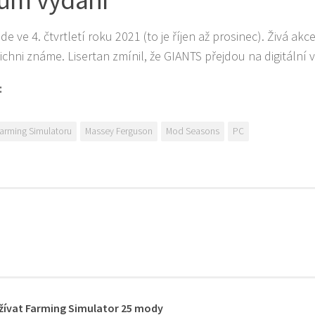
de ve 4. čtvrtletí roku 2021 (to je říjen až prosinec). Živá 
ichni známe. Lisertan zmínil, že GIANTS přejdou na digitální 
:
arming Simulatoru
Massey Ferguson
Mod Seasons
PC
žívat Farming Simulator 25 mody