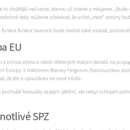
 to složitější než verze, kterou už známe a milujeme. „Bude ví
odobně tedy můžeme očekávat, že určité „mezi“ sezóny bud
 funkce funkce Seasons bude možné také smazat, podobně j
a EU
i s orlíma očima si všimli některých malých detailů na prop
žní Evropy. S traktorem Massey Ferguson, francouzskou poz
jí, že jde o upoutávku na nové místo.
n pochválil fanoušky za jejich zjištění, ale nebyl schopen pot
notlivé SPZ