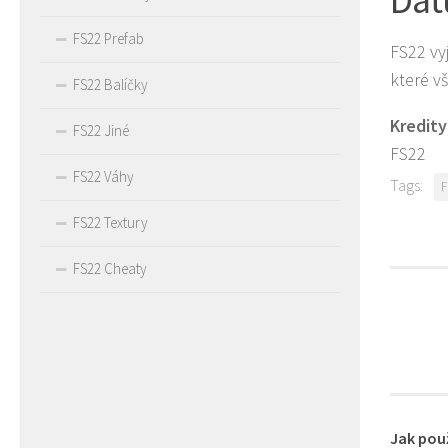
FS22 Prefab
FS22 vyj
které vš
FS22 Balíčky
Kredity
FS22 Jiné
FS22
FS22 Váhy
Tags:
F
FS22 Textury
FS22 Cheaty
Jak pou