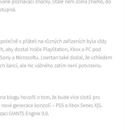
ované poznávací značky. Stále není zcela známo, do
ostupná.
společně s přáteli na různých zařízeních byla vždy
ách, aby dostal hráče PlayStation, Xbox a PC pod
í Sony a Microsoftu. Lisertan také dodal, že vzhledem
rých šancí, ale nic vážného zatím není potvrzeno.
k na blogu hovořil o tom, že bude více slotů pro
nové generace konzolí – PS5 a Xbox Series X|S.
zaci GIANTS Engine 9.0.