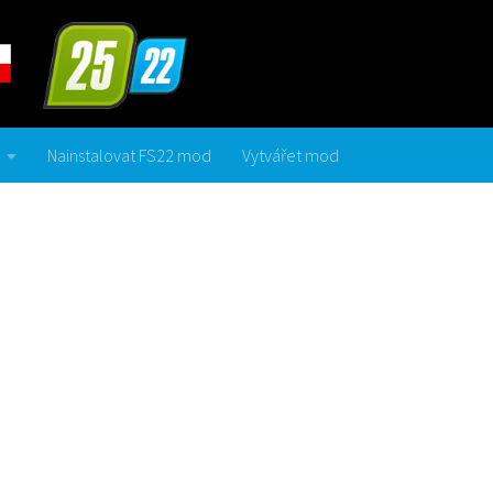
Nainstalovat FS22 mod
Vytvářet mod