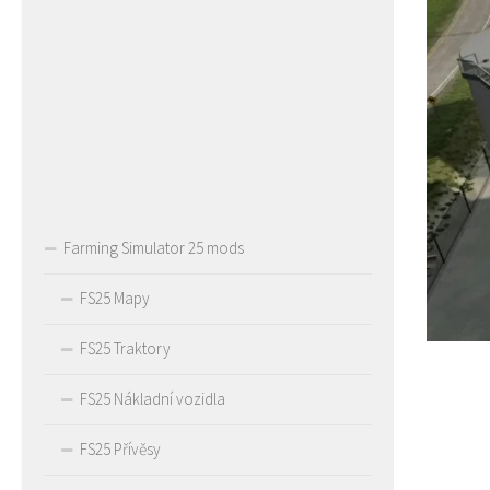
Farming Simulator 25 mods
FS25 Mapy
FS25 Traktory
FS25 Nákladní vozidla
FS25 Přívěsy