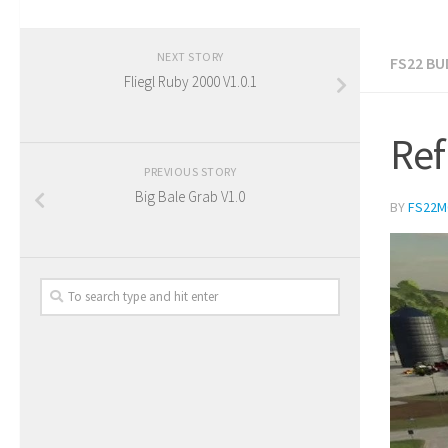
NEXT STORY
FS22 B
Fliegl Ruby 2000 V1.0.1
Ref
PREVIOUS STORY
Big Bale Grab V1.0
BY
FS22