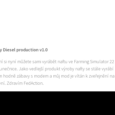
y Diesel production v1.0
érií si nyní můžete sami vyrábět naftu ve Farming Simulator 2
unečnice. Jako vedlejší produkt výroby nafty se stále vyrábí
ám hodně zábavy s modem a můj mod je vítán k zveřejnění 
ení. Zdravím FedAction.