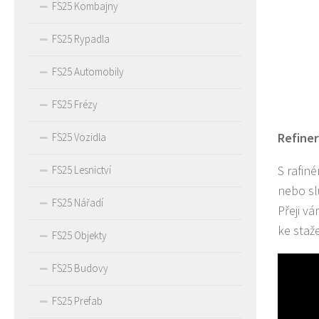
FS25 Kombajny
FS25 Rypadla
FS25 Automobily
FS25 Frézy
Refiner
FS25 Vozidla
S rafin
FS25 Lesnictví
nebo sl
FS25 Nářadí
Přeji v
ke staž
FS25 Objekty
FS25 Budovy
FS25 Prefab