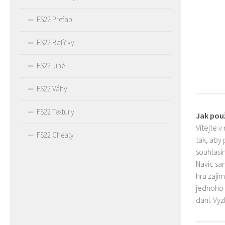
FS22 Prefab
FS22 Balíčky
FS22 Jiné
FS22 Váhy
FS22 Textury
Jak pou
Vítejte v
FS22 Cheaty
tak, aby
souhlasím
Navíc sa
hru zají
jednoho 
daní. Vy