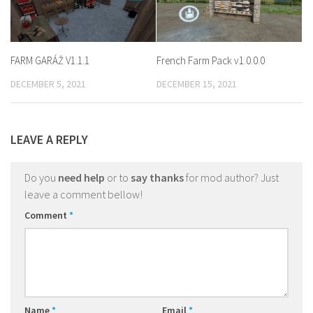
FARM GARÁŽ V1.1.1
French Farm Pack v1.0.0.0
DECEMBER 5, 2021
DECEMBER 15, 2021
LEAVE A REPLY
Do you
need help
or to
say thanks
for mod author? Just
leave a comment bellow!
Comment
*
Name
*
Email
*