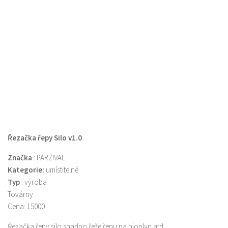
Řezačka řepy Silo v1.0
Značka
: PARZIVAL
Kategorie:
umístitelné
Typ
: výroba
Továrny
Cena: 15000
Řezačka řepy silo snadno řeže řepu na bioplyn atd.