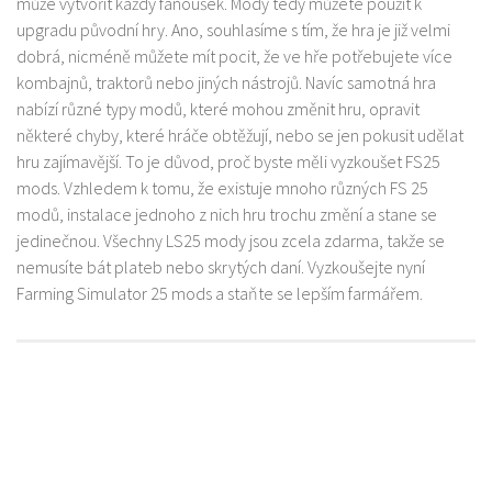
může vytvořit každý fanoušek. Mody tedy můžete použít k
upgradu původní hry. Ano, souhlasíme s tím, že hra je již velmi
dobrá, nicméně můžete mít pocit, že ve hře potřebujete více
kombajnů, traktorů nebo jiných nástrojů. Navíc samotná hra
nabízí různé typy modů, které mohou změnit hru, opravit
některé chyby, které hráče obtěžují, nebo se jen pokusit udělat
hru zajímavější. To je důvod, proč byste měli vyzkoušet FS25
mods. Vzhledem k tomu, že existuje mnoho různých FS 25
modů, instalace jednoho z nich hru trochu změní a stane se
jedinečnou. Všechny LS25 mody jsou zcela zdarma, takže se
nemusíte bát plateb nebo skrytých daní. Vyzkoušejte nyní
Farming Simulator 25 mods a staňte se lepším farmářem.