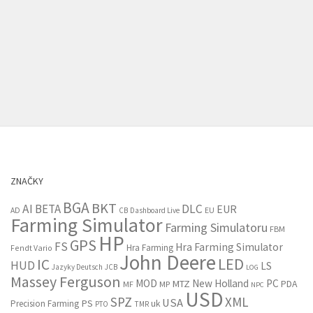
ZNAČKY
BGA
BKT
AI
BETA
DLC
EUR
EU
AD
CB
Dashboard Live
Farming Simulator
Farming Simulatoru
FBM
HP
GPS
FS
Hra Farming Simulator
Hra Farming
Fendt Vario
John Deere
LED
IC
HUD
LS
Jazyky Deutsch
JCB
LOG
Massey Ferguson
MOD
New Holland
PC
MTZ
PDA
MF
MP
NPC
USD
SPZ
XML
USA
PS
Precision Farming
uk
PTO
TMR