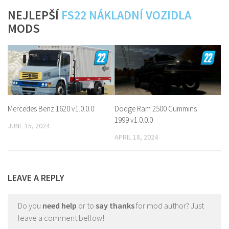
NEJLEPŠÍ
FS22 NÁKLADNÍ VOZIDLA
MODS
Mercedes Benz 1620 v1.0.0.0
Dodge Ram 2500 Cummins
1999 v1.0.0.0
JUNE 15, 2024
APRIL 18, 2024
LEAVE A REPLY
Do you
need help
or to
say thanks
for mod author? Just
leave a comment bellow!