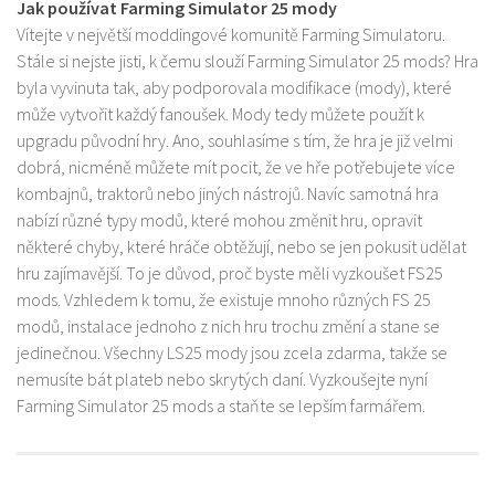
Jak používat Farming Simulator 25 mody
Vítejte v největší moddingové komunitě Farming Simulatoru.
Stále si nejste jisti, k čemu slouží Farming Simulator 25 mods? Hra
byla vyvinuta tak, aby podporovala modifikace (mody), které
může vytvořit každý fanoušek. Mody tedy můžete použít k
upgradu původní hry. Ano, souhlasíme s tím, že hra je již velmi
dobrá, nicméně můžete mít pocit, že ve hře potřebujete více
kombajnů, traktorů nebo jiných nástrojů. Navíc samotná hra
nabízí různé typy modů, které mohou změnit hru, opravit
některé chyby, které hráče obtěžují, nebo se jen pokusit udělat
hru zajímavější. To je důvod, proč byste měli vyzkoušet FS25
mods. Vzhledem k tomu, že existuje mnoho různých FS 25
modů, instalace jednoho z nich hru trochu změní a stane se
jedinečnou. Všechny LS25 mody jsou zcela zdarma, takže se
nemusíte bát plateb nebo skrytých daní. Vyzkoušejte nyní
Farming Simulator 25 mods a staňte se lepším farmářem.