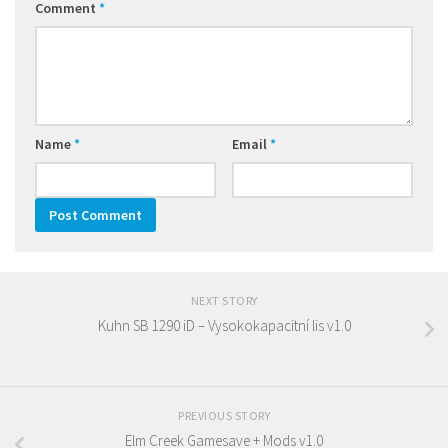
Comment
*
Name
*
Email
*
NEXT STORY
Kuhn SB 1290 iD – Vysokokapacitní lis v1.0
PREVIOUS STORY
Elm Creek Gamesave + Mods v1.0