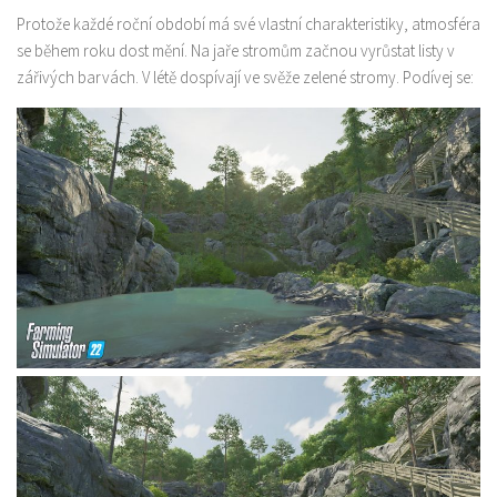
Protože každé roční období má své vlastní charakteristiky, atmosféra
se během roku dost mění. Na jaře stromům začnou vyrůstat listy v
zářivých barvách. V létě dospívají ve svěže zelené stromy. Podívej se: