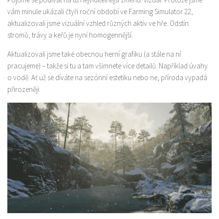
vám minule ukázali čtyři roční období ve Farming Simulator 22,
aktualizovali jsme vizuální vzhled různých aktiv ve hře. Odstín
stromů, trávy a keřů je nyní homogennější.
Aktualizovali jsme také obecnou herní grafiku (a stále na ní
pracujeme) – takže si tu a tam všimnete více detailů. Například úvahy
o vodě. Ať už se díváte na sezónní estetiku nebo ne, příroda vypadá
přirozeněji.