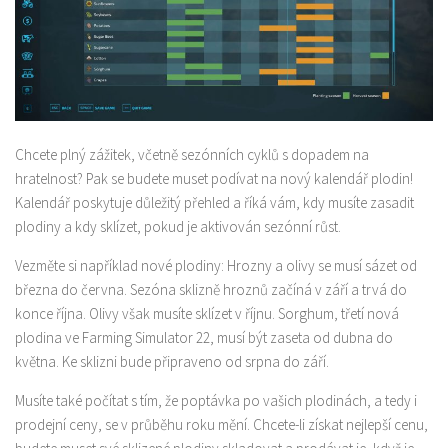
Chcete plný zážitek, včetně sezónních cyklů s dopadem na
hratelnost? Pak se budete muset podívat na nový kalendář plodin!
Kalendář poskytuje důležitý přehled a říká vám, kdy musíte zasadit
plodiny a kdy sklízet, pokud je aktivován sezónní růst.
Vezměte si například nové plodiny: Hrozny a olivy se musí sázet od
března do června. Sezóna sklizně hroznů začíná v září a trvá do
konce října. Olivy však musíte sklízet v říjnu. Sorghum, třetí nová
plodina ve Farming Simulator 22, musí být zaseta od dubna do
května. Ke sklizni bude připraveno od srpna do září.
Musíte také počítat s tím, že poptávka po vašich plodinách, a tedy i
prodejní ceny, se v průběhu roku mění. Chcete-li získat nejlepší cenu,