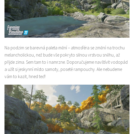
Na podzim se barevná paleta mění – atmosféra se změní na trochu
melancholickou, než bude vše pokryto silnou vrstvou sněhu, až
přijde zima. Sem tam to i namrzne. Doporučujeme navštívit vodopád
a užít si jeskynní místo samoty, poseté rampouchy. Ale nebudeme
vám to kazit, hned teď!