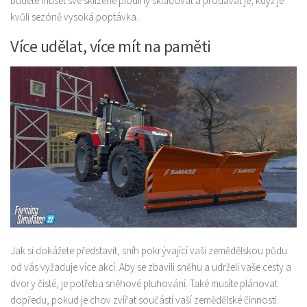
budete muset své sklizené plodiny skladovat a prodávat je, když je
kvůli sezóně vysoká poptávka.
Více udělat, více mít na paměti
Jak si dokážete představit, sníh pokrývající vaši zemědělskou půdu
od vás vyžaduje více akcí. Aby se zbavili sněhu a udrželi vaše cesty a
dvory čisté, je potřeba sněhové pluhování. Také musíte plánovat
dopředu, pokud je chov zvířat součástí vaší zemědělské činnosti.