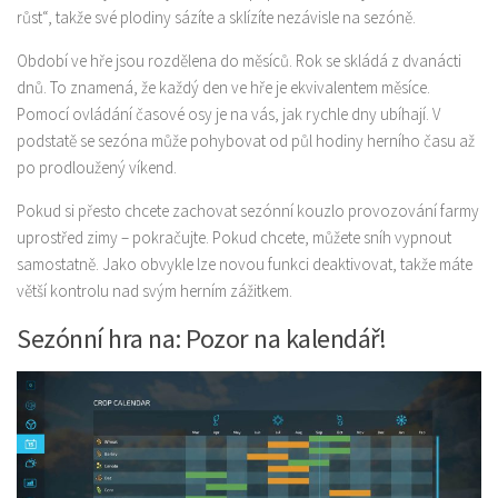
růst“, takže své plodiny sázíte a sklízíte nezávisle na sezóně.
Období ve hře jsou rozdělena do měsíců. Rok se skládá z dvanácti
dnů. To znamená, že každý den ve hře je ekvivalentem měsíce.
Pomocí ovládání časové osy je na vás, jak rychle dny ubíhají. V
podstatě se sezóna může pohybovat od půl hodiny herního času až
po prodloužený víkend.
Pokud si přesto chcete zachovat sezónní kouzlo provozování farmy
uprostřed zimy – pokračujte. Pokud chcete, můžete sníh vypnout
samostatně. Jako obvykle lze novou funkci deaktivovat, takže máte
větší kontrolu nad svým herním zážitkem.
Sezónní hra na: Pozor na kalendář!