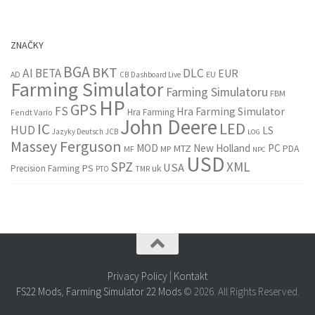
ZNAČKY
BGA
BKT
AI
BETA
DLC
EUR
EU
AD
CB
Dashboard Live
Farming Simulator
Farming Simulatoru
FBM
HP
GPS
FS
Hra Farming Simulator
Hra Farming
Fendt Vario
John Deere
LED
IC
HUD
LS
Jazyky Deutsch
JCB
LOG
Massey Ferguson
MOD
New Holland
PC
MTZ
PDA
MF
MP
NPC
USD
SPZ
XML
USA
PS
Precision Farming
uk
PTO
TMR
Privacy Policy
|
Kontakt
FS22 Mods
,
Farming Simulator 22 Mods
© 2026. All Rights Reserved.