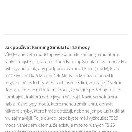
Jak používat Farming Simulator 25 mody
Vítejte v největší moddingové komunitě Farming Simulatoru.
Stále si nejste jisti, k čemu slouží Farming Simulator 25 mods? Hra
byla vyvinuta tak, aby podporovala modifikace (mody), které
může vytvořit každý fanoušek. Mody tedy můžete použít k
upgradu původní hry. Ano, souhlasíme s tím, že hra je již velmi
dobrá, nicméně můžete mít pocit, že ve hře potřebujete více
kombajnů, traktorů nebo jiných nástrojů. Navíc samotná hra
nabízí různé typy modů, které mohou změnit hru, opravit
některé chyby, které hráče obtěžují, nebo se jen pokusit udělat
hru zajímavější. To je důvod, proč byste měli vyzkoušet FS25
mods. Vzhledem k tomu, že existuje mnoho různých FS 25
modů, instalace jednoho z nich hru trochu změní a stane se