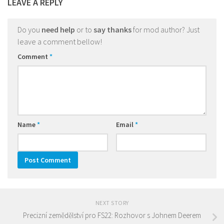
LEAVE A REPLY
Do you
need help
or to
say thanks
for mod author? Just
leave a comment bellow!
Comment
*
Name
*
Email
*
NEXT STORY
Precizní zemědělství pro FS22: Rozhovor s Johnem Deerem