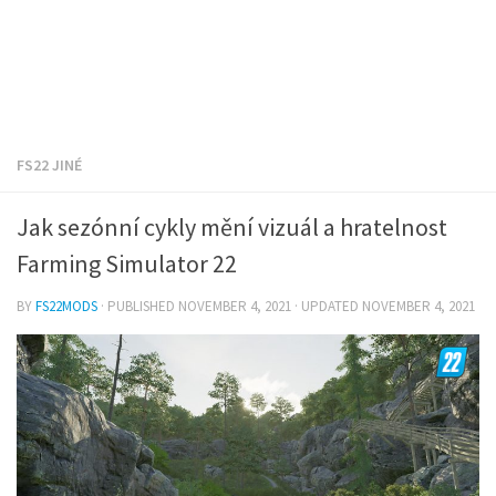
FS22 JINÉ
Jak sezónní cykly mění vizuál a hratelnost
Farming Simulator 22
BY
FS22MODS
· PUBLISHED
NOVEMBER 4, 2021
· UPDATED
NOVEMBER 4, 2021