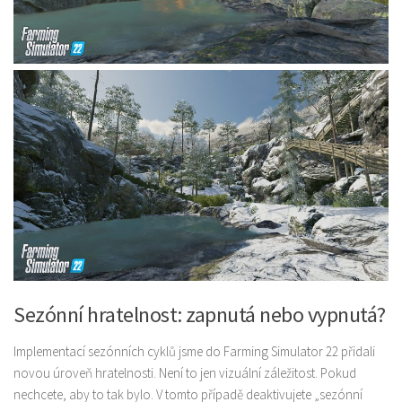
Sezónní hratelnost: zapnutá nebo vypnutá?
Implementací sezónních cyklů jsme do Farming Simulator 22 přidali
novou úroveň hratelnosti. Není to jen vizuální záležitost. Pokud
nechcete, aby to tak bylo. V tomto případě deaktivujete „sezónní