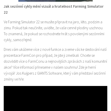
Jak sezónní cykly mění vizuál a hratelnost Farming Simulator
22
Ve Farming Simulator 22 se musíte připravit na jaro, léto, podzim a
zimu. Pokud tak neučiníte, uvidíte, že vaše cenné plodiny uschnou.
To znamená, že pokud se rozhodnete hrát s povolenými sezónními
cykly, samozřejmě.
Dnes vám ukážeme více z nové funkce a zveme vás ke sledování naší
prezentace FarmCon pro případ, že jste ji zmeškali. Chcete se
dozvědět více o FarmConu a nejnovějších zprávách z naší komunitní
akce? Více informací přineseme v našem souhrnu! Zde je herní
vývojář Jos Kuijpers z GIANTS Software, který vám představí sezónní
změny ve hře: